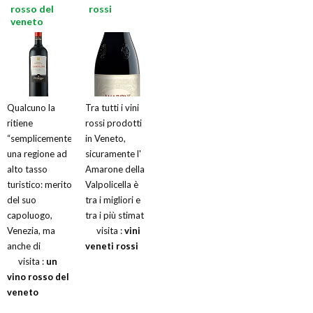
rosso del
rossi
veneto
Qualcuno la
Tra tutti i vini
ritiene
rossi prodotti
“semplicemente”
in Veneto,
una regione ad
sicuramente l'
alto tasso
Amarone della
turistico: merito
Valpolicella è
del suo
tra i migliori e
capoluogo,
tra i più stimat
Venezia, ma
visita :
vini
anche di
veneti rossi
visita :
un
vino rosso del
veneto