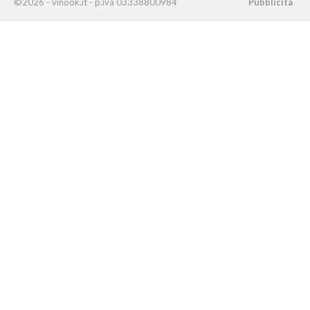
©2026 - vinook.it - p.iva 03338800984
Pubblicità