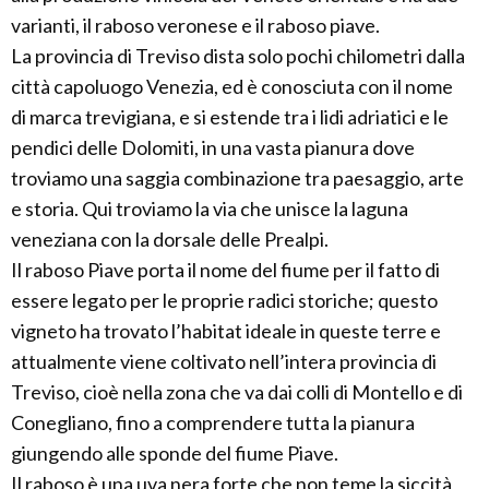
varianti, il raboso veronese e il raboso piave.
La provincia di Treviso dista solo pochi chilometri dalla
città capoluogo Venezia, ed è conosciuta con il nome
di marca trevigiana, e si estende tra i lidi adriatici e le
pendici delle Dolomiti, in una vasta pianura dove
troviamo una saggia combinazione tra paesaggio, arte
e storia. Qui troviamo la via che unisce la laguna
veneziana con la dorsale delle Prealpi.
Il raboso Piave porta il nome del fiume per il fatto di
essere legato per le proprie radici storiche; questo
vigneto ha trovato l’habitat ideale in queste terre e
attualmente viene coltivato nell’intera provincia di
Treviso, cioè nella zona che va dai colli di Montello e di
Conegliano, fino a comprendere tutta la pianura
giungendo alle sponde del fiume Piave.
Il raboso è una uva nera forte che non teme la siccità