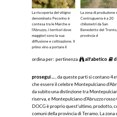
La riscoperta del vitigno
La zona di produzione 
denominato Pecorino è
Controguerra è a 20
contesa tra le Marche e
chilometri da San
l'Abruzzo, i territori dove
Benedetto del Tronto,
maggiori sono la sua
provincia d
diffusione e coltivazione. Il
primo vino a portare il
nome Pecorino venne
imbot
ordina per: pertinenza
alfabetico
d
prosegui ...
, da queste parti si contano 4 
che essere il celebre Montepulciano d'Abruzz
da subito una distinzione tra Montepulci
riserva, e Montepulciano d'Abruzzo rosso C
DOCG è proprio quest'ultimo, prodotto, com
comuni della provincia di Teramo. La zona