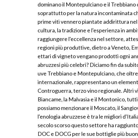
dominano il Montepulciano e il Trebbiano 
soprattutto per la natura incontaminata ch
prime viti vennero piantate addirittura nel
cultura, la tradizione e l'esperienza in am
raggiungere l'eccellenza nel settore, attes
regioni più produttive, dietro a Veneto, Emi
ettari di vigneto vengano prodotti ogni anno 
abruzzesi più celebri? Diciamo fin da subit
uve Trebbiano e Montepulciano, che oltre 
internazionale, rappresentano un element
Controguerra, terzo vino regionale. Altri vit
Biancame, la Malvasia e il Montonico, tutti
possiamo menzionare il Moscato, il Sangiov
l'enologia abruzzese è tra le migliori d'Ital
secolo scorso questo settore ha raggiunto 
DOC e DOCG per le sue bottiglie più buone,