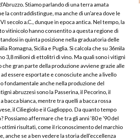
d'Abruzzo. Stiamo parlando di una terra amata
e la contraddistingue, ma anche di un'area dove le
 VI secolo a.C., dunque in epoca antica. Nel tempo, la
bito vitinicolo hanno consentito a questa regione di
tandosi in quinta posizione nella graduatoria delle
lia Romagna, Sicilia e Puglia. Si calcola che su 36mila
3,8 milioni di ettolitri di vino. Ma quali sono i vitigni
o che gran parte della produzione avviene grazie alle
ad essere esportate e conosciute anche a livello
o fondamentale anche nella produzione del
igni abruzzesi sono la Passerina, il Pecorino, il
 a bacca bianca, mentre tra quelli a bacca rossa
ese, il Ciliegiolo e il Gaglioppo. Da quanto tempo
ia? Possiamo affermare che tra gli anni '80 e '90 del
ottimi risultati, come il riconoscimento del marchio
 anche se a ben vedere la storia dell'eccellenza