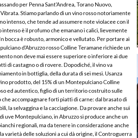
, passando per Penna Sant'Andrea, Torano Nuovo,
a Vibrata. Stiamo parlando di un vino rosso notoriamente
no intenso, che tende ad assumere note violacee con il
ntenso è il profumo che emanano i calici, lievemente
In bocca è robusto, armonico e vellutato. Per portare ai
ntepulciano d'Abruzzo rosso Colline Teramane richiede un
mento non deve mai essere superiore o inferiore ai due
tti di castagno o di rovere. Dopodiché, il vino va
iamento in bottiglia, della durata di sei mesi. Usanza
 vino prodotto, del 15% di un Montepulciano Colline
 ed autentico, figlio di un territorio costruito sulle
 che accompagnare forti piatti di carne: dal brasato di
ili, la selvaggina e la cacciagione. Da provare anche sui
 di uve Montepulciano, in Abruzzo si produce anche un
 bianchi regionali, ma da tenere in considerazione anche
lla varietà delle soluzioni a cui dà origine, il Controguerra