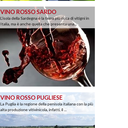
VINO ROSSO SARDO
L’isola della Sardegna è la terra più ricca di vitigni in
Italia, ma è anche quella che presenta una...
VINO ROSSO PUGLIESE
La Puglia è la regione della penisola italiana con la più
alta produzione vitivinicola, infatti, il ...