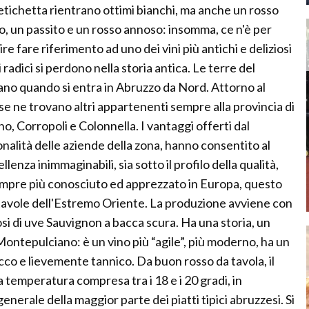
a etichetta rientrano ottimi bianchi, ma anche un rosso
ro, un passito e un rosso annoso: insomma, ce n'è per
ire fare riferimento ad uno dei vini più antichi e deliziosi
ui radici si perdono nella storia antica. Le terre del
ano quando si entra in Abruzzo da Nord. Attorno al
e ne trovano altri appartenenti sempre alla provincia di
, Corropoli e Colonnella. I vantaggi offerti dal
ionalità delle aziende della zona, hanno consentito al
enza inimmaginabili, sia sotto il profilo della qualità,
Sempre più conosciuto ed apprezzato in Europa, questo
tavole dell'Estremo Oriente. La produzione avviene con
i di uve Sauvignon a bacca scura. Ha una storia, un
Montepulciano: è un vino più “agile”, più moderno, ha un
co e lievemente tannico. Da buon rosso da tavola, il
temperatura compresa tra i 18 e i 20 gradi, in
nerale della maggior parte dei piatti tipici abruzzesi. Si