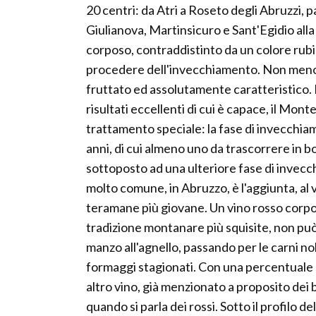
20 centri: da Atri a Roseto degli Abruzzi
Giulianova, Martinsicuro e Sant'Egidio all
corposo, contraddistinto da un colore rubi
procedere dell'invecchiamento. Non meno i
fruttato ed assolutamente caratteristico. 
risultati eccellenti di cui è capace, il Mo
trattamento speciale: la fase di invecchia
anni, di cui almeno uno da trascorrere in bo
sottoposto ad una ulteriore fase di invecch
molto comune, in Abruzzo, è l'aggiunta, al
teramane più giovane. Un vino rosso corposo
tradizione montanare più squisite, non può
manzo all'agnello, passando per le carni nob
formaggi stagionati. Con una percentuale
altro vino, già menzionato a proposito dei
quando si parla dei rossi. Sotto il profilo de