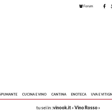
Forum
SPUMANTE
CUCINA E VINO
CANTINA
ENOTECA
UVA E VITIGN
tu sei in :
vinook.it
»
Vino Rosso
»