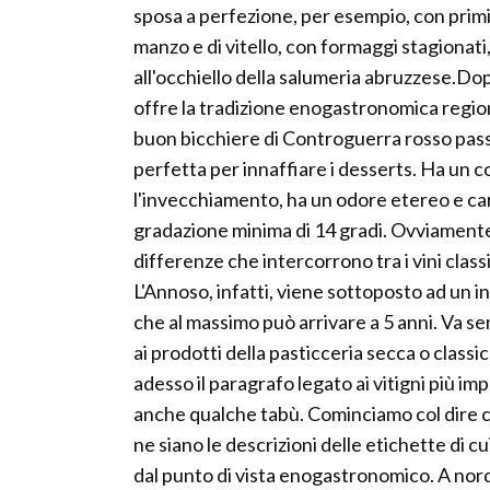
sposa a perfezione, per esempio, con primi 
manzo e di vitello, con formaggi stagionati
all'occhiello della salumeria abruzzese.Do
offre la tradizione enogastronomica regiona
buon bicchiere di Controguerra rosso pass
perfetta per innaffiare i desserts. Ha un 
l'invecchiamento, ha un odore etereo e ca
gradazione minima di 14 gradi. Ovviamente,
differenze che intercorrono tra i vini clas
L'Annoso, infatti, viene sottoposto ad un 
che al massimo può arrivare a 5 anni. Va s
ai prodotti della pasticceria secca o clas
adesso il paragrafo legato ai vitigni più im
anche qualche tabù. Cominciamo col dire c
ne siano le descrizioni delle etichette di cu
dal punto di vista enogastronomico. A nord 