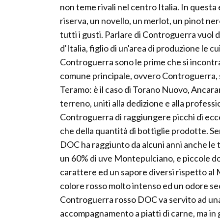
non teme rivali nel centro Italia. In quest
riserva, un novello, un merlot, un pinot ne
tutti i gusti. Parlare di Controguerra vuol d
d'Italia, figlio di un'area di produzione le c
Controguerra sono le prime che si incontr
comune principale, ovvero Controguerra, s
Teramo: è il caso di Torano Nuovo, Ancarano
terreno, uniti alla dedizione e alla profess
Controguerra di raggiungere picchi di eccell
che della quantità di bottiglie prodotte. 
DOC ha raggiunto da alcuni anni anche le 
un 60% di uve Montepulciano, e piccole dos
carattere ed un sapore diversi rispetto al 
colore rosso molto intenso ed un odore sec
Controguerra rosso DOC va servito ad una 
accompagnamento a piatti di carne, ma in ge