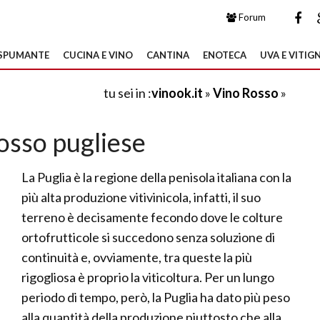
Forum
SPUMANTE
CUCINA E VINO
CANTINA
ENOTECA
UVA E VITIGN
tu sei in :
vinook.it
»
Vino Rosso
»
osso pugliese
La Puglia è la regione della penisola italiana con la
più alta produzione vitivinicola, infatti, il suo
terreno è decisamente fecondo dove le colture
ortofrutticole si succedono senza soluzione di
continuità e, ovviamente, tra queste la più
rigogliosa è proprio la viticoltura. Per un lungo
periodo di tempo, però, la Puglia ha dato più peso
alla quantità della produzione piuttosto che alla