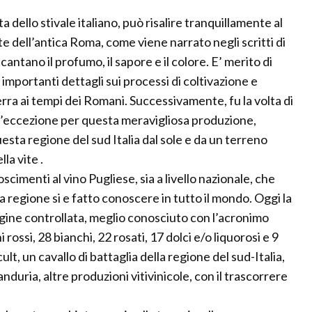
ta dello stivale italiano, può risalire tranquillamente al
e dell’antica Roma, come viene narrato negli scritti di
cantano il profumo, il sapore e il colore. E’ merito di
 importanti dettagli sui processi di coltivazione e
erra ai tempi dei Romani. Successivamente, fu la volta di
 d’eccezione per questa meravigliosa produzione,
esta regione del sud Italia dal sole e da un terreno
la vite .
imenti al vino Pugliese, sia a livello nazionale, che
a regione si e fatto conoscere in tutto il mondo. Oggi la
igine controllata, meglio conosciuto con l’acronimo
rossi, 28 bianchi, 22 rosati, 17 dolci e/o liquorosi e 9
ult, un cavallo di battaglia della regione del sud-Italia,
nduria, altre produzioni vitivinicole, con il trascorrere