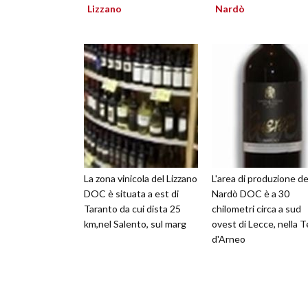
Lizzano
Nardò
La zona vinicola del Lizzano
L'area di produzione de
DOC è situata a est di
Nardò DOC è a 30
Taranto da cui dista 25
chilometri circa a sud
km,nel Salento, sul marg
ovest di Lecce, nella T
d'Arneo