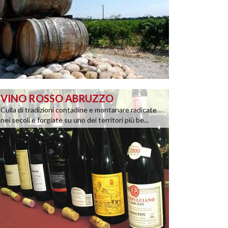
VINO ROSSO ABRUZZO
Culla di tradizioni contadine e montanare radicate
nei secoli e forgiate su uno dei territori più be...