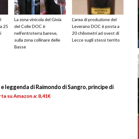
l
La zona vinicola del Gioia
L'area di produzione del
a 25
del Colle DOC è
Leverano DOC è posta a
i
nell'entroterra barese,
20 chilometri ad ovest di
sulla zona collinare delle
Lecce sugli stessi territo
Basse
ta e leggenda di Raimondo di Sangro, principe di
rta su Amazon a: 8,41€