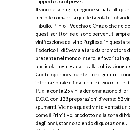
rapporto con il prezzo.
Il vino della Puglia, regione situata alla pun
periodo romano, a quelle tavolate imbandit
Tibullo, Plinio il Vecchio e Orazio che ne de
questi scrittori se ci sono pervenuti ampi e
vinificazione del vino Pugliese, in questa t
Federico II di Svevia a fare da promotore
presente nel mondo intero, e favorita in qu
particolarmente adatto alla coltivazione del
Contemporaneamente, sono giunti i riconosc
internazionale e finalmente il vino di quest
Puglia conta 25 vini a denominazione di or
D.O.C. con 128 preparazioni diverse: 52 vini 
spumanti. Vicino a questi vini diventati un c
come il Primitivo, prodotto nella zona di Ma
degli anni, stanno salendo di quotazione..