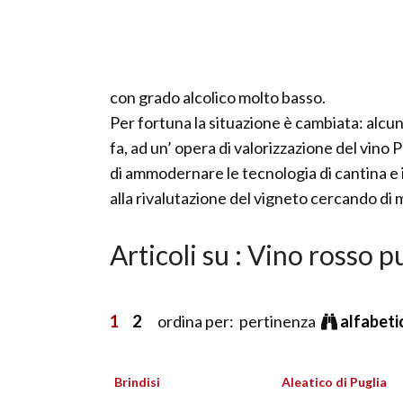
con grado alcolico molto basso.
Per fortuna la situazione è cambiata: alcuni
fa, ad un’ opera di valorizzazione del vino
di ammodernare le tecnologia di cantina e 
alla rivalutazione del vigneto cercando di mi
Articoli su : Vino rosso p
1
2
ordina per: pertinenza
alfabet
Brindisi
Aleatico di Puglia