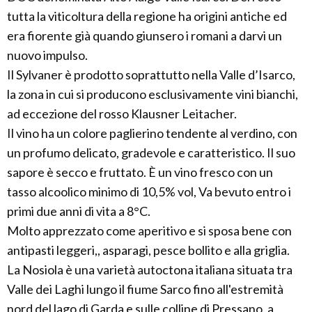
tutta la viticoltura della regione ha origini antiche ed
era fiorente già quando giunsero i romani a darvi un
nuovo impulso.
Il Sylvaner è prodotto soprattutto nella Valle d’Isarco,
la zona in cui si producono esclusivamente vini bianchi,
ad eccezione del rosso Klausner Leitacher.
Il vino ha un colore paglierino tendente al verdino, con
un profumo delicato, gradevole e caratteristico. Il suo
sapore è secco e fruttato. È un vino fresco con un
tasso alcoolico minimo di 10,5% vol, Va bevuto entro i
primi due anni di vita a 8°C.
Molto apprezzato come aperitivo e si sposa bene con
antipasti leggeri,, asparagi, pesce bollito e alla griglia.
La Nosiola è una varietà autoctona italiana situata tra
Valle dei Laghi lungo il fiume Sarco fino all'estremità
nord del lago di Garda e sulle colline di Pressano, a