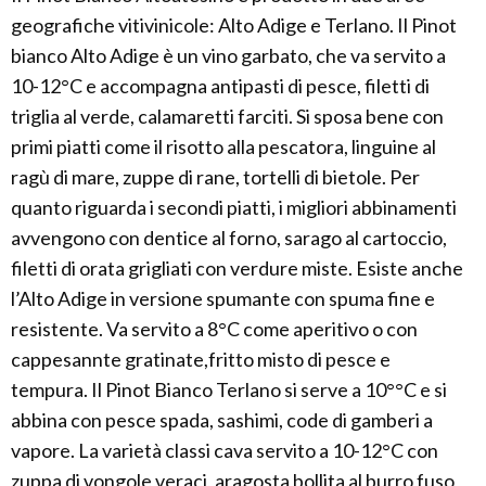
geografiche vitivinicole: Alto Adige e Terlano. Il Pinot
bianco Alto Adige è un vino garbato, che va servito a
10-12°C e accompagna antipasti di pesce, filetti di
triglia al verde, calamaretti farciti. Si sposa bene con
primi piatti come il risotto alla pescatora, linguine al
ragù di mare, zuppe di rane, tortelli di bietole. Per
quanto riguarda i secondi piatti, i migliori abbinamenti
avvengono con dentice al forno, sarago al cartoccio,
filetti di orata grigliati con verdure miste. Esiste anche
l’Alto Adige in versione spumante con spuma fine e
resistente. Va servito a 8°C come aperitivo o con
cappesannte gratinate,fritto misto di pesce e
tempura. Il Pinot Bianco Terlano si serve a 10°°C e si
abbina con pesce spada, sashimi, code di gamberi a
vapore. La varietà classi cava servito a 10-12°C con
zuppa di vongole veraci, aragosta bollita al burro fuso