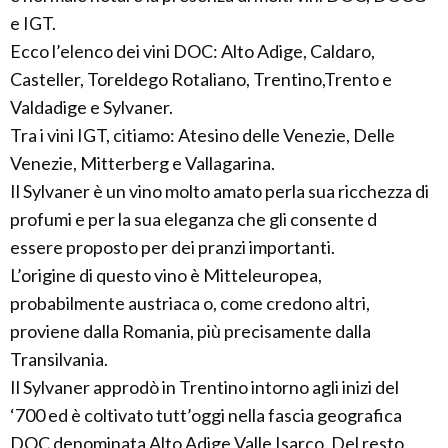
e IGT.
Ecco l’elenco dei vini DOC: Alto Adige, Caldaro,
Casteller, Toreldego Rotaliano, Trentino,Trento e
Valdadige e Sylvaner.
Tra i vini IGT, citiamo: Atesino delle Venezie, Delle
Venezie, Mitterberg e Vallagarina.
Il Sylvaner è un vino molto amato perla sua ricchezza di
profumi e per la sua eleganza che gli consente d
essere proposto per dei pranzi importanti.
L’origine di questo vino è Mitteleuropea,
probabilmente austriaca o, come credono altri,
proviene dalla Romania, più precisamente dalla
Transilvania.
Il Sylvaner approdò in Trentino intorno agli inizi del
‘700 ed è coltivato tutt’oggi nella fascia geografica
DOC denominata Alto Adige Valle Isarco. Del resto