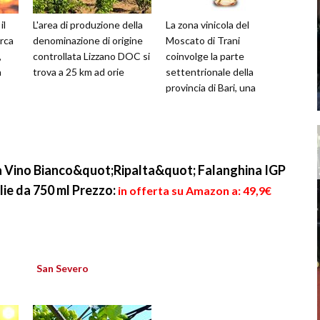
il
L'area di produzione della
La zona vinicola del
rca
denominazione di origine
Moscato di Trani
,
controllata Lizzano DOC si
coinvolge la parte
n
trova a 25 km ad orie
settentrionale della
provincia di Bari, una
 Vino Bianco&quot;Ripalta&quot; Falanghina IGP
lie da 750 ml
Prezzo:
in offerta su Amazon a: 49,9€
San Severo