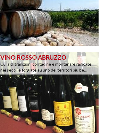
VINO ROSSO ABRUZZO
Culla di tradizioni contadine e montanare radicate
nei secoli e forgiate su uno dei territori più be...