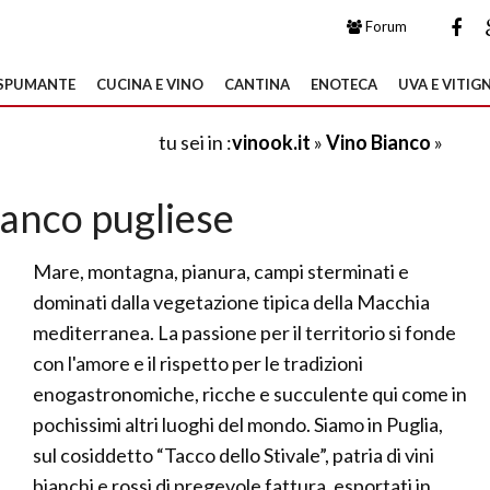
Forum
SPUMANTE
CUCINA E VINO
CANTINA
ENOTECA
UVA E VITIGN
tu sei in :
vinook.it
»
Vino Bianco
»
ianco pugliese
Mare, montagna, pianura, campi sterminati e
dominati dalla vegetazione tipica della Macchia
mediterranea. La passione per il territorio si fonde
con l'amore e il rispetto per le tradizioni
enogastronomiche, ricche e succulente qui come in
pochissimi altri luoghi del mondo. Siamo in Puglia,
sul cosiddetto “Tacco dello Stivale”, patria di vini
bianchi e rossi di pregevole fattura, esportati in