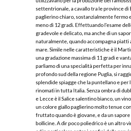
utilizzavano per la produzione del famosi
settentrionale, a cavallo tra le province di
paglierino chiaro, sostanzialmente fermo e
meno di 12 gradi. Effettuando l'esame dell
gradevole e delicato, ma anche di un sapore
naturalmente, quando accompagna piatti a ba
mare. Simile nelle caratteristiche è il Mar
una gradazione massima di 11 gradi e vant
parliamo di una specialità perfetta per inn
profondo sud della regione Puglia, si raggi
splendide spiagge che la puntellano e per l'
rinomati in tutta Italia. Senza ombra di dub
e Lecce è il Salice salentino bianco, un v
un colore giallo paglierino molto tenue co
fruttato quando è giovane, e da un sapore 
bollicine. A dir poco poliedrico è un altro 