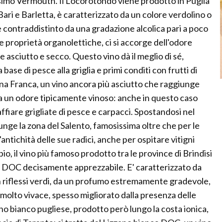
ssimo Vermouth. Il Locorotondo viene prodotto in Puglia
 Bari e Barletta, è caratterizzato da un colore verdolino o
 contraddistinto da una gradazione alcolica pari a poco
e proprietà organolettiche, ci si accorge dell'odore
 asciutto e secco. Questo vino dà il meglio di sé,
se di pesce alla griglia e primi conditi con frutti di
tina Franca, un vino ancora più asciutto che raggiunge
a un odore tipicamente vinoso: anche in questo caso
affiare grigliate di pesce e carpacci. Spostandosi nel
unge la zona del Salento, famosissima oltre che per le
antichità delle sue radici, anche per ospitare vitigni
bio, il vino più famoso prodotto tra le province di Brindisi
ino DOC decisamente apprezzabile. E' caratterizzato da
n riflessi verdi, da un profumo estremamente gradevole,
molto vivace, spesso migliorato dalla presenza delle
vino bianco pugliese, prodotto però lungo la costa ionica,