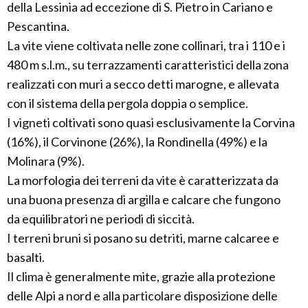
della Lessinia ad eccezione di S. Pietro in Cariano e
Pescantina.
La vite viene coltivata nelle zone collinari, tra i 110 e i
480 m s.l.m., su terrazzamenti caratteristici della zona
realizzati con muri a secco detti marogne, e allevata
con il sistema della pergola doppia o semplice.
I vigneti coltivati sono quasi esclusivamente la Corvina
(16%), il Corvinone (26%), la Rondinella (49%) e la
Molinara (9%).
La morfologia dei terreni da vite è caratterizzata da
una buona presenza di argilla e calcare che fungono
da equilibratori ne periodi di siccità.
I terreni bruni si posano su detriti, marne calcaree e
basalti.
Il clima è generalmente mite, grazie alla protezione
delle Alpi a nord e alla particolare disposizione delle