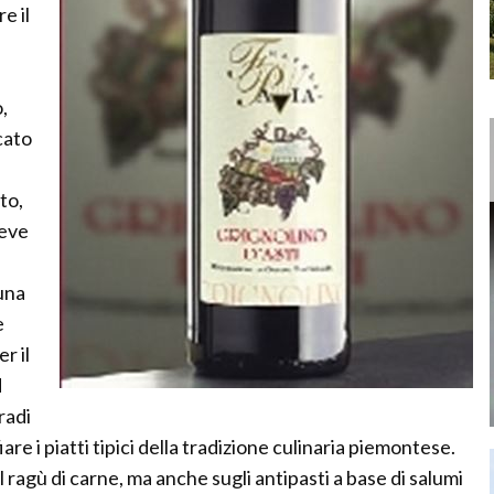
e il
,
cato
to,
ieve
 una
e
r il
d
radi
are i piatti tipici della tradizione culinaria piemontese.
al ragù di carne, ma anche sugli antipasti a base di salumi