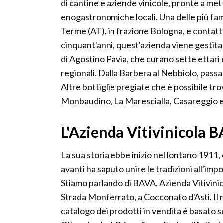
di cantine e aziende vinicole, pronte a mett
enogastronomiche locali. Una delle più fam
Terme (AT), in frazione Bologna, e contat
cinquant'anni, quest'azienda viene gestit
di Agostino Pavia, che curano sette ettari di
regionali. Dalla Barbera al Nebbiolo, pass
Altre bottiglie pregiate che è possibile tro
Monbaudino, La Marescialla, Casareggio e 
L'Azienda Vitivinicola 
La sua storia ebbe inizio nel lontano 1911, e
avanti ha saputo unire le tradizioni all'im
Stiamo parlando di BAVA, Azienda Vitivinic
Strada Monferrato, a Cocconato d'Asti. Il 
catalogo dei prodotti in vendita è basato sul