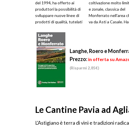
del 1994, ha offerto ai
coltivazione molto limi
produttori la possibilità di
e zonale, classica del
sviluppare nuove linee di
Monferrato nell'area 
prodotti di qualità, tutelati
va da Asti a Casale. Ha
e garantiti. La n...
stessa importanza che
ricopre il Dolce...
Langhe, Roero e Monferr
Prezzo:
in offerta su Amazo
(Risparmi 2,85€)
Le Cantine Pavia ad Agl
L'Astigiano è terra di vini e tradizioni rad