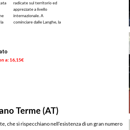
tata
radicate sul territorio ed
apprezzate a livello
che
internazionale. A
 la
cominciare dalle Langhe, la
terra vinicola per
eccellenza della regione...
ato
n a: 16,15€
iano Terme (AT)
icate, che si rispecchiano nell'esistenza di un gran numero