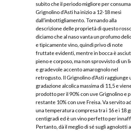
subito che il periodo migliore per consumar
Grignolino d'Asti ha inizio a 12-18 mesi
dall'imbottigliamento. Tornando alla
descrizione delle proprietà di questo rosso
diciamo che al naso vanta un profumo deli
e tipicamente vino, quindi privo di note
fruttate evidenti, mentre in bocca è asciut
pieno e corposo, ma non sprovvisto di un l
e gradevole accento amarognolo nel
retrogusto. Il Grignolino d'Asti raggiunge
gradazione alcolica massima di 11,5 e vien
prodotto per il 90% con uve Grignolino e pe
restante 10% con uve Freisa. Va servito a
una temperatura compresa tra i 16 e i 18 g
centigradi ed è un vino perfetto per innaffi
Pertanto, dà il meglio di sé sugli agnolotti 