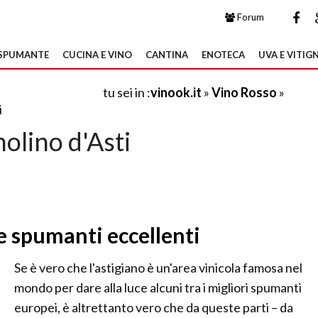
Forum
SPUMANTE
CUCINA E VINO
CANTINA
ENOTECA
UVA E VITIGN
tu sei in :
vinook.it
»
Vino Rosso
»
i
olino d'Asti
i e spumanti eccellenti
Se è vero che l'astigiano è un'area vinicola famosa nel
mondo per dare alla luce alcuni tra i migliori spumanti
europei, è altrettanto vero che da queste parti – da