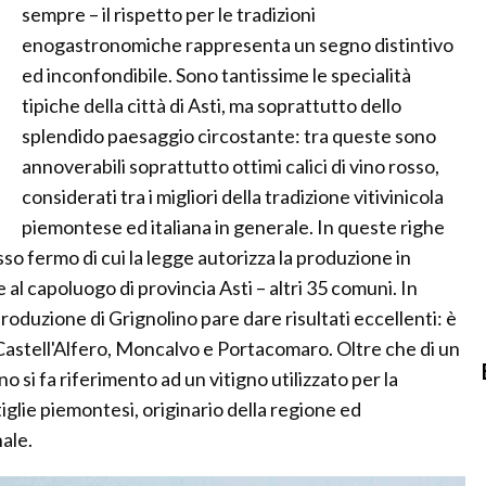
sempre – il rispetto per le tradizioni
enogastronomiche rappresenta un segno distintivo
ed inconfondibile. Sono tantissime le specialità
tipiche della città di Asti, ma soprattutto dello
splendido paesaggio circostante: tra queste sono
annoverabili soprattutto ottimi calici di vino rosso,
considerati tra i migliori della tradizione vitivinicola
piemontese ed italiana in generale. In queste righe
sso fermo di cui la legge autorizza la produzione in
al capoluogo di provincia Asti – altri 35 comuni. In
roduzione di Grignolino pare dare risultati eccellenti: è
 Castell'Alfero, Moncalvo e Portacomaro. Oltre che di un
o si fa riferimento ad un vitigno utilizzato per la
ttiglie piemontesi, originario della regione ed
ale.