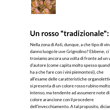
Un rosso "tradizionale": 
Nella zona di Asti, dunque, a che tipo di vi
danno luogo le uve Grignolino? Ebbene, ci
troviamo ancora una volta di fronte ad un 
d'autore (come capita molto spesso quand
ha a che fare con i vini piemontesi), che
all'esame delle caratteristiche organolett
si presenta di un colore rosso rubino molt
intenso, ma tendente ad assumere note di
colore arancione con il procedere
dell'invecchiamento. A tal proposito, dici