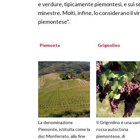
e verdure, tipicamente piemontesi, e sui sec
minestre. Molti, infine, lo considerano il 
piemontese”.
Piemonte
Grignolino
La denominazione
Il Grignolino è una var
Piemonte, istituita come la
rossa autoctona
doc Monferrato, alla fine
piemontese, di