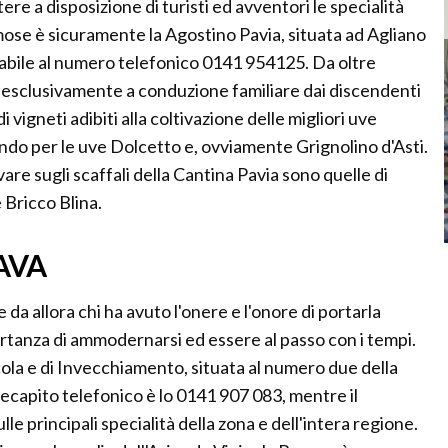
ere a disposizione di turisti ed avventori le specialità
ose è sicuramente la Agostino Pavia, situata ad Agliano
tabile al numero telefonico 0141 954125. Da oltre
a esclusivamente a conduzione familiare dai discendenti
 vigneti adibiti alla coltivazione delle migliori uve
ando per le uve Dolcetto e, ovviamente Grignolino d'Asti.
vare sugli scaffali della Cantina Pavia sono quelle di
Bricco Blina.
BAVA
 da allora chi ha avuto l'onere e l'onore di portarla
portanza di ammodernarsi ed essere al passo con i tempi.
ola e di Invecchiamento, situata al numero due della
recapito telefonico è lo 0141 907 083, mentre il
le principali specialità della zona e dell'intera regione.