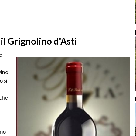
il Grignolino d'Asti
no
vino
o si
iche
o
amo