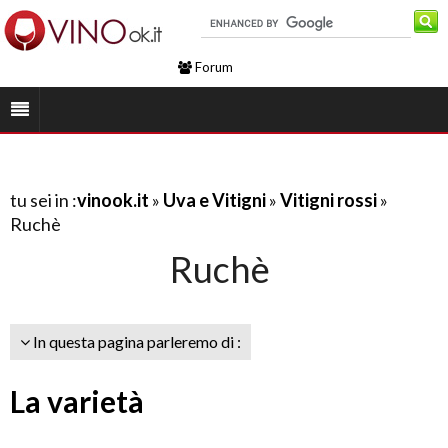
Forum
tu sei in :
vinook.it
»
Uva e Vitigni
»
Vitigni rossi
»
Ruchè
Ruchè
In questa pagina parleremo di :
La varietà