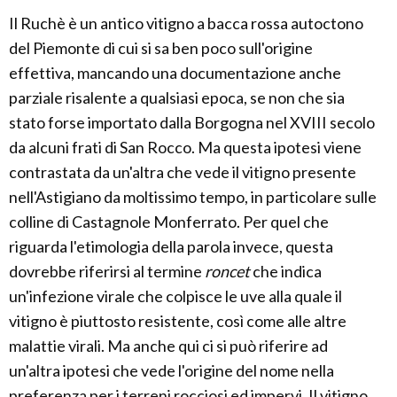
Il Ruchè è un antico vitigno a bacca rossa autoctono
del Piemonte di cui si sa ben poco sull'origine
effettiva, mancando una documentazione anche
parziale risalente a qualsiasi epoca, se non che sia
stato forse importato dalla Borgogna nel XVIII secolo
da alcuni frati di San Rocco. Ma questa ipotesi viene
contrastata da un'altra che vede il vitigno presente
nell'Astigiano da moltissimo tempo, in particolare sulle
colline di Castagnole Monferrato. Per quel che
riguarda l'etimologia della parola invece, questa
dovrebbe riferirsi al termine
roncet
che indica
un'infezione virale che colpisce le uve alla quale il
vitigno è piuttosto resistente, così come alle altre
malattie virali. Ma anche qui ci si può riferire ad
un'altra ipotesi che vede l'origine del nome nella
preferenza per i terreni rocciosi ed impervi. Il vitigno