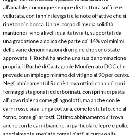
all'amabile, comunque sempre di struttura soffice e
vellutata, con tannini levigati e le note olfattive che si
ripetono in bocca. Un bel corpo di media solidità
mantiene il vino a livelli qualitativi alti, supportati da
una gradazione alcolica che parte dai 14% vol minimi
delle varie denominazioni di origine che sono state
approvate. Il Ruchè ha anche una sua denominazione
propria, il Ruchè di Castagnole Monferrato DOC che
prevede un impiego minimo del vitigno al 90 per cento.
Negli abbinamenti il Ruchè trova ottimi connubi con i
formaggi stagionati ed erborinati, con i primi di pasta
all'uovo ripiena come gli agnolotti, ma anche con le
carni rosse sia a lunga cottura, come lo stufato, che al
forno, come gli arrosti. Ottimo abbinamento si trova
anche con le carni bianche, in particolare lepre e pollo,
specialmente speziate come i piatti al curry o alla