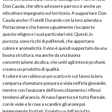
Don Cauda, che oltre ad essere parroco è anche un
viticoltore impegnato sul territorio. A supportare Don
Cauda anche i Fratelli Durando con la loro azienda a
Portacomaro che hanno ugualmente riscoperto
questo vitigno e i suoi particolari vini. Questi, in
purezza, sono ricchi di polifenoli, che apportano
colore e aromaticità. Il vino è quindi supportato da una
buona struttura, ma anche da una buona
concentrazione alcolica, che uniti agli intensi profumi,
creano un prodotto di qualità.
Il colore è un rubino un po scarico in cui fanno la loro
comparsa sfumature porpora o viola nell'età giovanile,
mentre con l'avanzare dell'invecchiamento i riflessi
tendono all'arancio. Al naso l'apertura è tutta floreale,
con le viole e le rose a scandire gli aromi poi
leggermente fruttati. Il palato va dall'asciutto