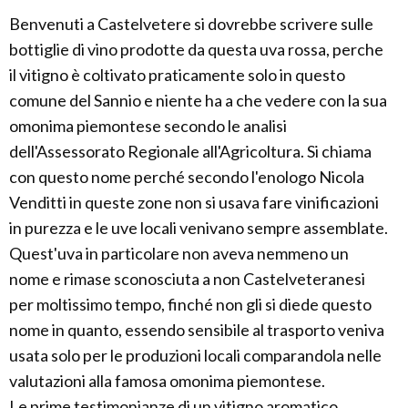
Benvenuti a Castelvetere si dovrebbe scrivere sulle
bottiglie di vino prodotte da questa uva rossa, perche
il vitigno è coltivato praticamente solo in questo
comune del Sannio e niente ha a che vedere con la sua
omonima piemontese secondo le analisi
dell'Assessorato Regionale all'Agricoltura. Si chiama
con questo nome perché secondo l'enologo Nicola
Venditti in queste zone non si usava fare vinificazioni
in purezza e le uve locali venivano sempre assemblate.
Quest'uva in particolare non aveva nemmeno un
nome e rimase sconosciuta a non Castelveteranesi
per moltissimo tempo, finché non gli si diede questo
nome in quanto, essendo sensibile al trasporto veniva
usata solo per le produzioni locali comparandola nelle
valutazioni alla famosa omonima piemontese.
Le prime testimonianze di un vitigno aromatico