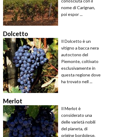
conosciuta con il
nome di Carignan,
poi espor ...
Dolcetto
Il Dolcetto è un
vitigno a bacca nera
autoctono del
Piemonte, coltivato
esclusivamente in
questa regione dove
ha trovato nell ...
Merlot
Il Merlot è
considerato una
delle varietà nobili
del pianeta, di
origine bordolese,