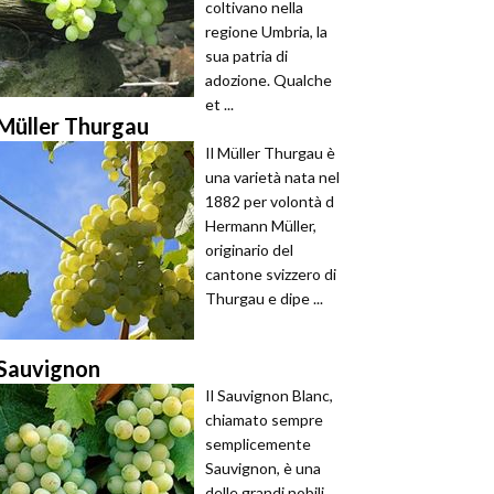
coltivano nella
regione Umbria, la
sua patria di
adozione. Qualche
et ...
Müller Thurgau
Il Müller Thurgau è
una varietà nata nel
1882 per volontà d
Hermann Müller,
originario del
cantone svizzero di
Thurgau e dipe ...
Sauvignon
Il Sauvignon Blanc,
chiamato sempre
semplicemente
Sauvignon, è una
delle grandi nobili