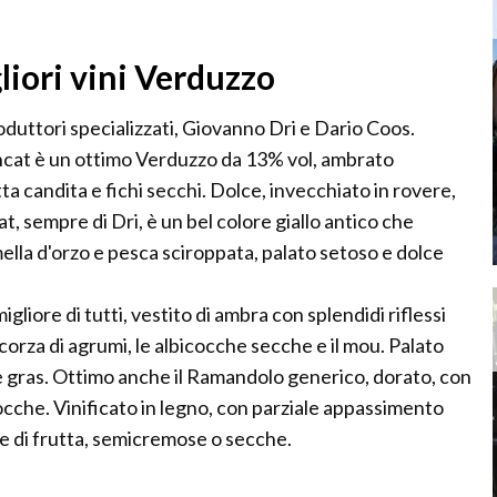
liori vini Verduzzo
duttori specializzati, Giovanno Dri e Dario Coos.
ncat è un ottimo Verduzzo da 13% vol, ambrato
a candita e fichi secchi. Dolce, invecchiato in rovere,
t, sempre di Dri, è un bel colore giallo antico che
ella d'orzo e pesca sciroppata, palato setoso e dolce
liore di tutti, vestito di ambra con splendidi riflessi
scorza di agrumi, le albicocche secche e il mou. Palato
oie gras. Ottimo anche il Ramandolo generico, dorato, con
ocche. Vinificato in legno, con parziale appassimento
e di frutta, semicremose o secche.