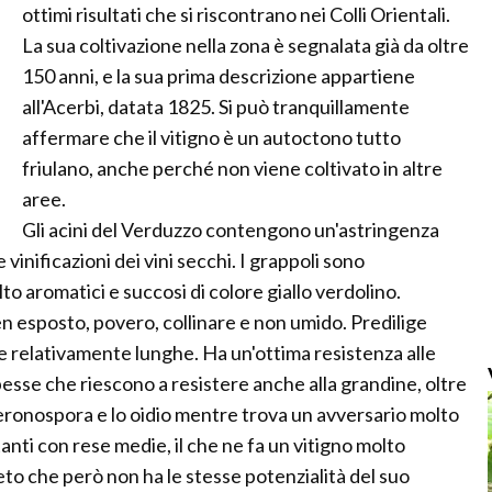
ottimi risultati che si riscontrano nei Colli Orientali.
La sua coltivazione nella zona è segnalata già da oltre
150 anni, e la sua prima descrizione appartiene
all'Acerbi, datata 1825. Si può tranquillamente
affermare che il vitigno è un autoctono tutto
friulano, anche perché non viene coltivato in altre
aree.
Gli acini del Verduzzo contengono un'astringenza
vinificazioni dei vini secchi. I grappoli sono
to aromatici e succosi di colore giallo verdolino.
en esposto, povero, collinare e non umido. Predilige
relativamente lunghe. Ha un'ottima resistenza alle
pesse che riescono a resistere anche alla grandine, oltre
 peronospora e lo oidio mentre trova un avversario molto
anti con rese medie, il che ne fa un vitigno molto
to che però non ha le stesse potenzialità del suo