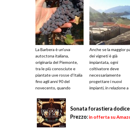
La Barbera è un'uva
Anche se la maggior p
autoctona italiana,
dei vigneti è già
originaria del Piemonte,
impiantata, ogni
tra le più conosciute e
coltivatore deve
piantate uve rosse d'Italia
necessariamente
fino agli anni 90 del
progettare i nuovi
novecento, quando
impianti, in relazione a
“esplosero” le uve
molti fattori, inclusi il
autoctone del sud, dove ...
rimpiazzo dei vigneti
vecchi ormai i...
Sonata forastiera dodic
Prezzo:
in offerta su Amazo