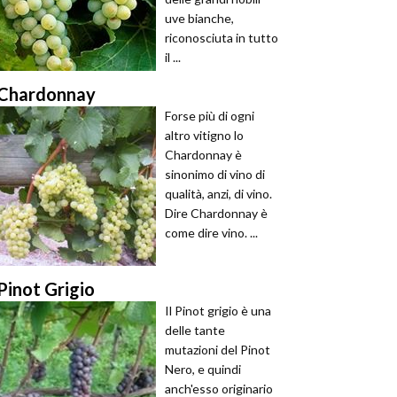
uve bianche,
riconosciuta in tutto
il ...
Chardonnay
Forse più di ogni
altro vitigno lo
Chardonnay è
sinonimo di vino di
qualità, anzi, di vino.
Dire Chardonnay è
come dire vino. ...
Pinot Grigio
Il Pinot grigio è una
delle tante
mutazioni del Pinot
Nero, e quindi
anch'esso originario