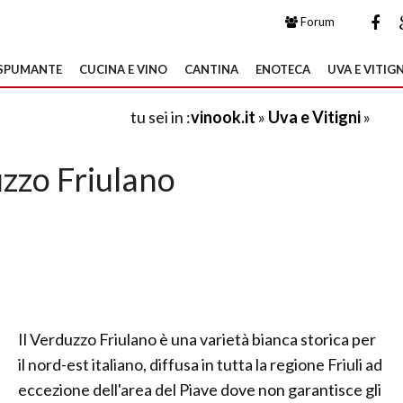
Forum
SPUMANTE
CUCINA E VINO
CANTINA
ENOTECA
UVA E VITIGN
tu sei in :
vinook.it
»
Uva e Vitigni
»
zzo Friulano
Il Verduzzo Friulano è una varietà bianca storica per
il nord-est italiano, diffusa in tutta la regione Friuli ad
eccezione dell'area del Piave dove non garantisce gli