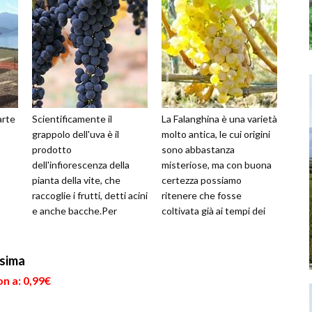
arte
Scientificamente il
La Falanghina è una varietà
grappolo dell'uva è il
molto antica, le cui origini
prodotto
sono abbastanza
dell'infiorescenza della
misteriose, ma con buona
pianta della vite, che
certezza possiamo
raccoglie i frutti, detti acini
ritenere che fosse
e anche bacche.Per
coltivata già ai tempi dei
grappolo si intende tutta
Romani. Attualmente
l'infiorescenza trasf...
viene coltivata ...
esima
n a: 0,99€