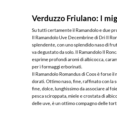
Verduzzo Friulano: I mig
Su tutti certamente il Ramandolo e due pro
Il Ramandolo Uve Decembrine di Dri Il Ro
splendente, con uno splendido naso di frutt
va degustato da solo. Il Ramandolo Il Ronca
esprime profondi aromi di albicocca, caram
per i formaggi erborinati.
Il Ramandolo Romandus di Coos è forse il mig
dorati. Ottimo naso, fine, raffinato con la 
fine, dolce, lunghissimo da associare al f
pesca sciroppata, miele e crostata di albic
delle uve, è un ottimo compagno delle tort