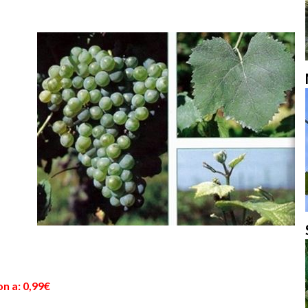
a
n a: 0,99€