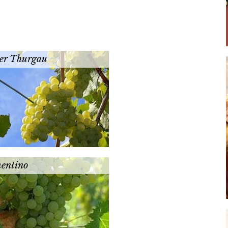
er Thurgau
entino