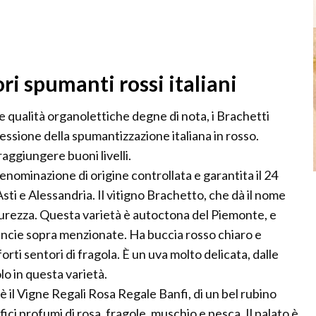
ri spumanti rossi italiani
qualità organolettiche degne di nota, i Brachetti
essione della spumantizzazione italiana in rosso.
aggiungere buoni livelli.
nominazione di origine controllata e garantita il 24
Asti e Alessandria. Il vitigno Brachetto, che dà il nome
urezza. Questa varietà è autoctona del Piemonte, e
incie sopra menzionate. Ha buccia rosso chiaro e
orti sentori di fragola. È un uva molto delicata, dalle
lo in questa varietà.
è il Vigne Regali Rosa Regale Banfi, di un bel rubino
ci profumi di rosa, fragole, muschio e pesca. Il palato è