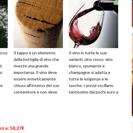
corso
Il tappo è un elemento
Il vino in tutte le sue
della bottiglia di vino che
varianti, vino rosso, vino
iò
riveste una grande
bianco, spumante e
lo
importanza. Il vino deve
champagne si adatta a
essere ermeticamente
tutte le esigenze e le
le
chiuso all’interno del suo
tasche. I prezzi oscillano
contenitore e non deve
tantissimo dai pochi euro a
essere compromesso
cifre esorbitanti per chi si
attraverso infi...
v...
r
n a: 58,27€