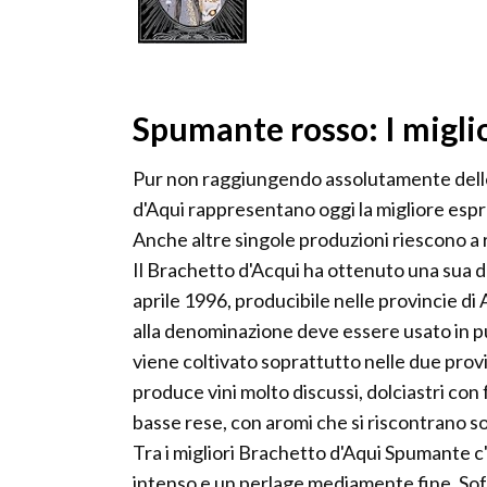
Spumante rosso: I miglio
Pur non raggiungendo assolutamente delle 
d'Aqui rappresentano oggi la migliore espr
Anche altre singole produzioni riescono a r
Il Brachetto d'Acqui ha ottenuto una sua de
aprile 1996, producibile nelle provincie di 
alla denominazione deve essere usato in p
viene coltivato soprattutto nelle due prov
produce vini molto discussi, dolciastri con f
basse rese, con aromi che si riscontrano so
Tra i migliori Brachetto d'Aqui Spumante c'
intenso e un perlage mediamente fine. Soffi