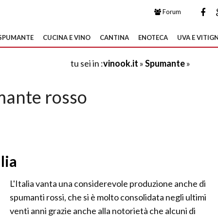
Forum
SPUMANTE
CUCINA E VINO
CANTINA
ENOTECA
UVA E VITIGN
tu sei in :
vinook.it
»
Spumante
»
ante rosso
lia
L'Italia vanta una considerevole produzione anche di
spumanti rossi, che si è molto consolidata negli ultimi
venti anni grazie anche alla notorietà che alcuni di