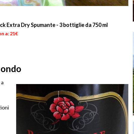
ck Extra Dry Spumante - 3 bottiglie da 750 ml
on a: 21€
mondo
 a
zioni