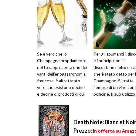
Se è vero che lo
Per gli spumanti il dis
Champagne propriamente
e i principi non si
detto rappresenta uno dei
discostano molto da c
vanti dell’enogastronomia
che è stato detto per 
francese, è altrettanto
Champagne. Si tratta
vero che esistono decine
sempre di un vino con 
e decine di prodotti di cui
bollicine. Il suo utilizzo
gli italiani possono essere
nelle ricette è molto
par...
apprezz...
Death Note: Blanc et Noi
Prezzo:
in offerta su Amazo