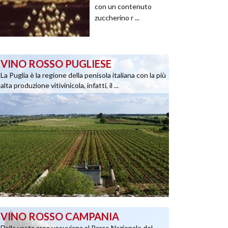
con un contenuto
zuccherino r ...
VINO ROSSO PUGLIESE
La Puglia è la regione della penisola italiana con la più
alta produzione vitivinicola, infatti, il ...
VINO ROSSO CAMPANIA
Dalla vasta area vesuviana al Parco Nazionale del