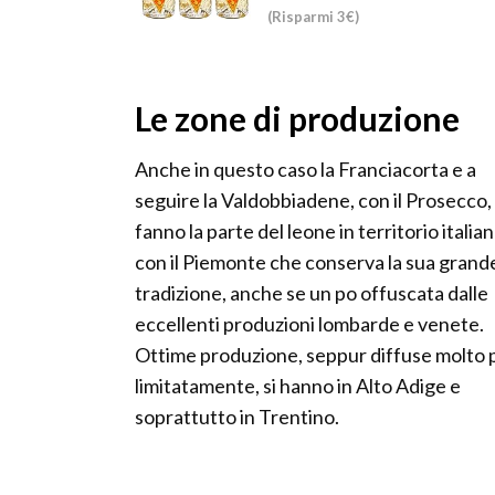
(Risparmi 3€)
Le zone di produzione
Anche in questo caso la Franciacorta e a
seguire la Valdobbiadene, con il Prosecco,
fanno la parte del leone in territorio italian
con il Piemonte che conserva la sua grand
tradizione, anche se un po offuscata dalle
eccellenti produzioni lombarde e venete.
Ottime produzione, seppur diffuse molto 
limitatamente, si hanno in Alto Adige e
soprattutto in Trentino.