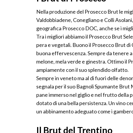
Nella produzione del Prosecco Brut le migl
Valdobbiadene, Conegliano e Colli Asolani
geografica Prosecco DOC, anche se i migli
Tra i migliori abbiamo il Prosecco Brut Sele
pera e vegetali. Buono il Prosecco Brut di
buona effervescenza. Sempre da tenere a me
melone, mela verde e ginestra. Ottimo il P
ampiamente con il suo splendido olfatto.
Sempre in veneto ma al di fuori delle denom
segnala per il suo Bagnoli Spumante Brut Mil
pane immerso nel giglio e nel frutto della 
dotato di una bella persistenza. Un vino ce
un abbinamento adeguato come i gamberoni
Il Brut del Trentino