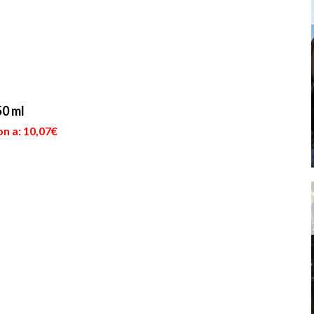
50 ml
n a: 10,07€