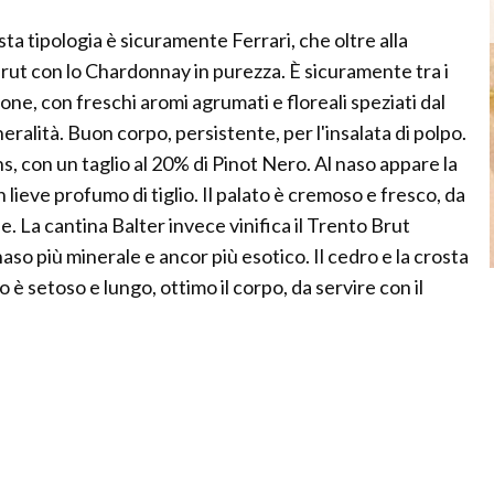
ta tipologia è sicuramente Ferrari, che oltre alla
ut con lo Chardonnay in purezza. È sicuramente tra i
ne, con freschi aromi agrumati e floreali speziati dal
ralità. Buon corpo, persistente, per l'insalata di polpo.
 con un taglio al 20% di Pinot Nero. Al naso appare la
n lieve profumo di tiglio. Il palato è cremoso e fresco, da
e. La cantina Balter invece vinifica il Trento Brut
aso più minerale e ancor più esotico. Il cedro e la crosta
 è setoso e lungo, ottimo il corpo, da servire con il