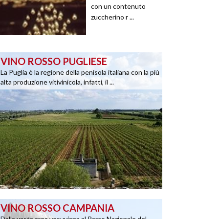
con un contenuto
zuccherino r ...
VINO ROSSO PUGLIESE
La Puglia è la regione della penisola italiana con la più
alta produzione vitivinicola, infatti, il ...
VINO ROSSO CAMPANIA
Dalla vasta area vesuviana al Parco Nazionale del