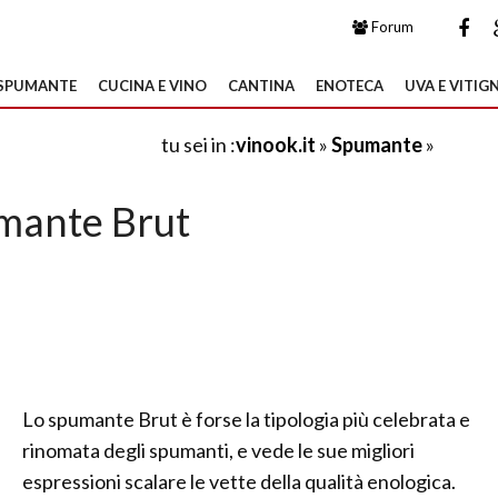
Forum
SPUMANTE
CUCINA E VINO
CANTINA
ENOTECA
UVA E VITIGN
tu sei in :
vinook.it
»
Spumante
»
mante Brut
Lo spumante Brut è forse la tipologia più celebrata e
rinomata degli spumanti, e vede le sue migliori
espressioni scalare le vette della qualità enologica.