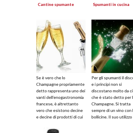
Cantine spumante
Spumanti in cucina
Se è vero che lo
Per gli spumanti il dis
Champagne propriamente
e i principi non si
detto rappresenta uno dei
discostano molto da c
vanti dell’enogastronomia
che è stato detto per 
francese, è altrettanto
Champagne. Si tratta
vero che esistono decine
sempre di un vino con 
e decine di prodotti di cui
bollicine. Il suo utilizzo
gli italiani possono essere
nelle ricette è molto
par...
apprezz...