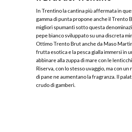
In Trentino la cantina più affermata in ques
gamma di punta propone anche il Trento Br
migliori spumanti sotto questa denominazio
pepe bianco sviluppato su una discreta mine
Ottimo Trento Brut anche da Maso Martins,
frutta esotica e la pesca gialla immersi in u
abbinare alla zuppa di mare con le lenticchi
Riserva, con lo stesso uvaggio, ma con un n
di pane ne aumentano la fragranza. Il palato
crudo di gamberi.