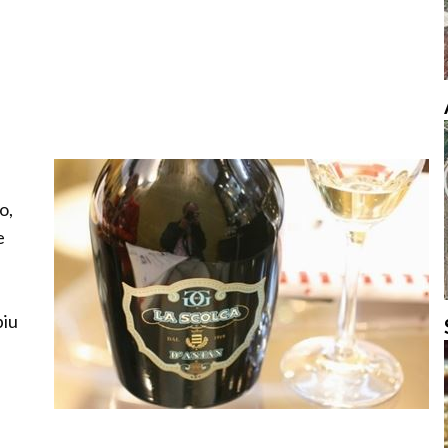
o,
e
piu