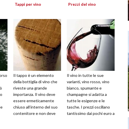
Tappi per vino
Prezzi del vino
corso
Il tappo è un elemento
Il vino in tutte le sue
della bottiglia di vino che
varianti, vino rosso, vino
iò
riveste una grande
bianco, spumante e
lo
importanza. Il vino deve
champagne si adatta a
essere ermeticamente
tutte le esigenze e le
le
chiuso all’interno del suo
tasche. I prezzi oscillano
contenitore e non deve
tantissimo dai pochi euro a
essere compromesso
cifre esorbitanti per chi si
attraverso infi...
v...