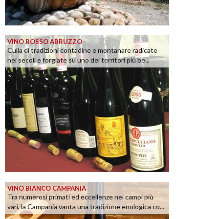
VINO ROSSO ABRUZZO
Culla di tradizioni contadine e montanare radicate
nei secoli e forgiate su uno dei territori più be...
VINO BIANCO CAMPANIA
Tra numerosi primati ed eccellenze nei campi più
vari, la Campania vanta una tradizione enologica co...