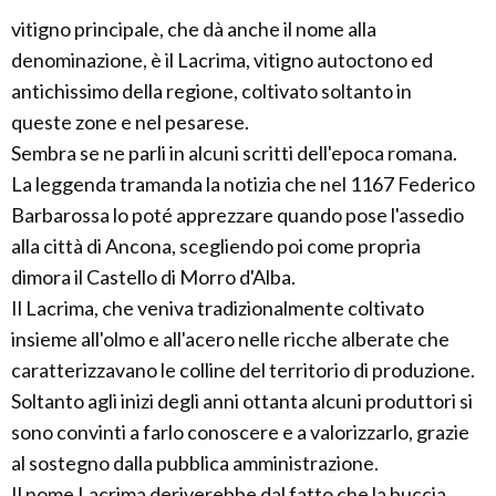
vitigno principale, che dà anche il nome alla
denominazione, è il Lacrima, vitigno autoctono ed
antichissimo della regione, coltivato soltanto in
queste zone e nel pesarese.
Sembra se ne parli in alcuni scritti dell'epoca romana.
La leggenda tramanda la notizia che nel 1167 Federico
Barbarossa lo poté apprezzare quando pose l'assedio
alla città di Ancona, scegliendo poi come propria
dimora il Castello di Morro d'Alba.
Il Lacrima, che veniva tradizionalmente coltivato
insieme all'olmo e all'acero nelle ricche alberate che
caratterizzavano le colline del territorio di produzione.
Soltanto agli inizi degli anni ottanta alcuni produttori si
sono convinti a farlo conoscere e a valorizzarlo, grazie
al sostegno dalla pubblica amministrazione.
Il nome Lacrima deriverebbe dal fatto che la buccia