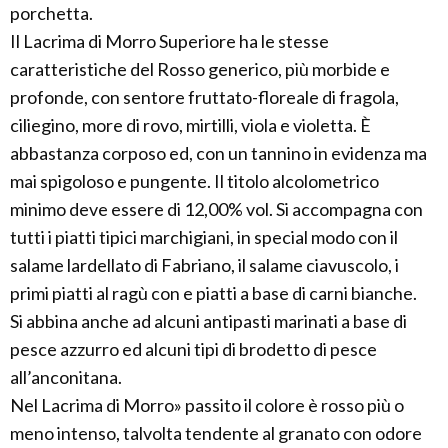
porchetta.
Il Lacrima di Morro Superiore ha le stesse
caratteristiche del Rosso generico, più morbide e
profonde, con sentore fruttato-floreale di fragola,
ciliegino, more di rovo, mirtilli, viola e violetta. È
abbastanza corposo ed, con un tannino in evidenza ma
mai spigoloso e pungente. Il titolo alcolometrico
minimo deve essere di 12,00% vol. Si accompagna con
tutti i piatti tipici marchigiani, in special modo con il
salame lardellato di Fabriano, il salame ciavuscolo, i
primi piatti al ragù con e piatti a base di carni bianche.
Si abbina anche ad alcuni antipasti marinati a base di
pesce azzurro ed alcuni tipi di brodetto di pesce
all’anconitana.
Nel Lacrima di Morro» passito il colore è rosso più o
meno intenso, talvolta tendente al granato con odore