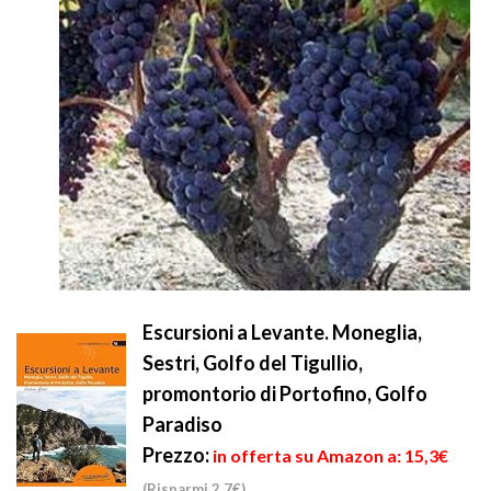
Escursioni a Levante. Moneglia,
Sestri, Golfo del Tigullio,
promontorio di Portofino, Golfo
Paradiso
Prezzo:
in offerta su Amazon a: 15,3€
(Risparmi 2,7€)