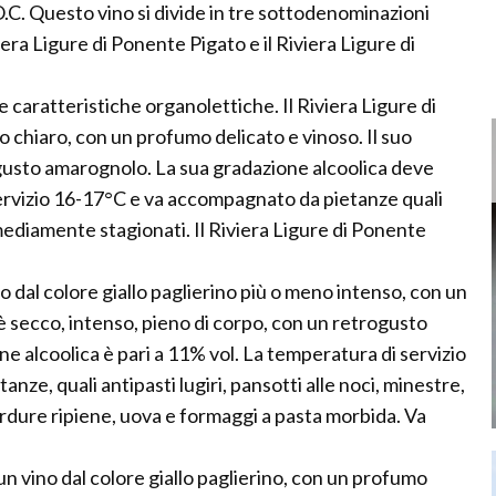
C. Questo vino si divide in tre sottodenominazioni
viera Ligure di Ponente Pigato e il Riviera Ligure di
 caratteristiche organolettiche. Il Riviera Ligure di
chiaro, con un profumo delicato e vinoso. Il suo
gusto amarognolo. La sua gradazione alcoolica deve
servizio 16-17°C e va accompagnato da pietanze quali
mediamente stagionati. Il Riviera Ligure di Ponente
o dal colore giallo paglierino più o meno intenso, con un
è secco, intenso, pieno di corpo, con un retrogusto
e alcoolica è pari a 11% vol. La temperatura di servizio
ze, quali antipasti lugiri, pansotti alle noci, minestre,
verdure ripiene, uova e formaggi a pasta morbida. Va
n vino dal colore giallo paglierino, con un profumo