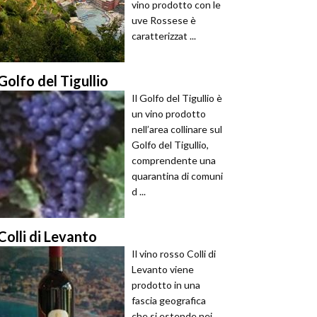
vino prodotto con le
uve Rossese è
caratterizzat ...
Golfo del Tigullio
Il Golfo del Tigullio è
un vino prodotto
nell’area collinare sul
Golfo del Tigullio,
comprendente una
quarantina di comuni
d ...
Colli di Levanto
Il vino rosso Colli di
Levanto viene
prodotto in una
fascia geografica
che si estende nei