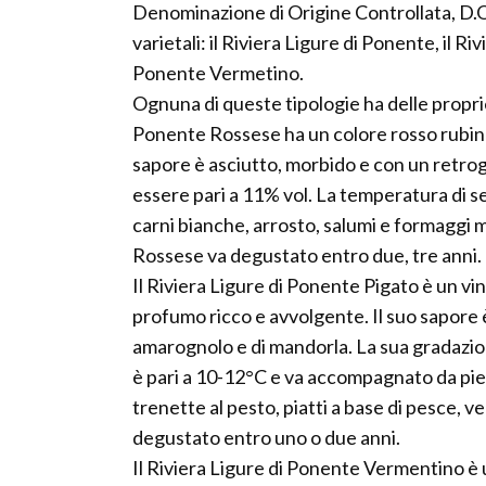
Denominazione di Origine Controllata, D.O.
varietali: il Riviera Ligure di Ponente, il Ri
Ponente Vermetino.
Ognuna di queste tipologie ha delle proprie
Ponente Rossese ha un colore rosso rubino 
sapore è asciutto, morbido e con un retro
essere pari a 11% vol. La temperatura di 
carni bianche, arrosto, salumi e formaggi 
Rossese va degustato entro due, tre anni.
Il Riviera Ligure di Ponente Pigato è un vin
profumo ricco e avvolgente. Il suo sapore 
amarognolo e di mandorla. La sua gradazion
è pari a 10-12°C e va accompagnato da pietan
trenette al pesto, piatti a base di pesce, 
degustato entro uno o due anni.
Il Riviera Ligure di Ponente Vermentino è u