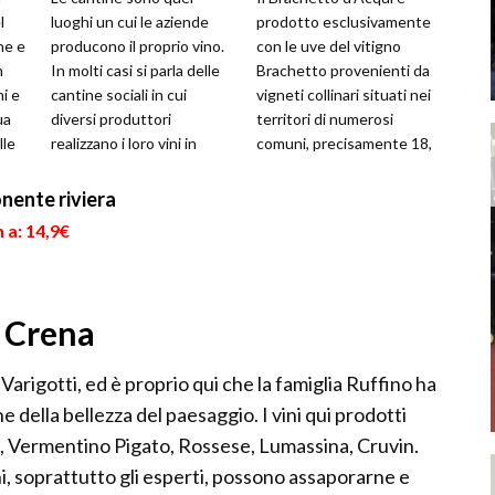
l
luoghi un cui le aziende
prodotto esclusivamente
ne e
producono il proprio vino.
con le uve del vitigno
n
In molti casi si parla delle
Brachetto provenienti da
ni e
cantine sociali in cui
vigneti collinari situati nei
ua
diversi produttori
territori di numerosi
lle
realizzano i loro vini in
comuni, precisamente 18,
e...
accordo con altri,
della provincia di Asti e
conferendo ...
18...
onente riviera
 a: 14,9€
a Crena
Varigotti, ed è proprio qui che la famiglia Ruffino ha
 della bellezza del paesaggio. I vini qui prodotti
, Vermentino Pigato, Rossese, Lumassina, Cruvin.
hi, soprattutto gli esperti, possono assaporarne e