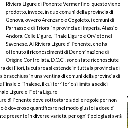
Riviera Ligure di Ponente Vermentino, questo viene
prodotto, invece, in due comuni della provincia di
Genova, ovvero Arenzano e Cogoleto, i comuni di
Parnasso e di Triora, in provincia di Imperia, Alassio,
Andora, Celle Ligure, Finale Ligure e Orvieto nel
Savonese. Al Riviera Ligure di Ponente, che ha
ottenuto il riconoscimenti di Denominazione di
Origine Controllata, D.O.C., sono state riconosciute
dei Fiori, la cui area si estende in tutta la provincia di
 è racchiusa in una ventina di comuni della provincia di
inale o Finalese, il cui territorio si limita a sedici
nale Ligure e Pietra Ligure.
igure di Ponente deve sottostare a delle regole per non
to è doveroso quantificare nel modo giusto la dose di
te presente in diverse varietà, per ogni tipologia si avrà