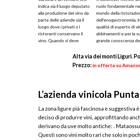
indica sia il luogo deputato
ruolo fondamentale ne
alla produzione del vino da
mondo della ristorazio
parte delle aziende sia il
dell’enogastronomia, i
luogo dove i privati o i
qualità di esperto di vi
ristoranti conservano il
abbinamenti e per la s
vino. Quando si deve
grande conoscenza de
conservare il vino s...
caratteristiche organol
Alta via dei monti Liguri. P
Prezzo:
in offerta su Amazon
L’azienda vinicola Punt
La zona ligure pià fascinosa e suggestiva è 
deciso di produrre vini, approfittando anche
derivano da uve molto antiche: . Mataossu
Questi sono vini molto rari che solo in poc