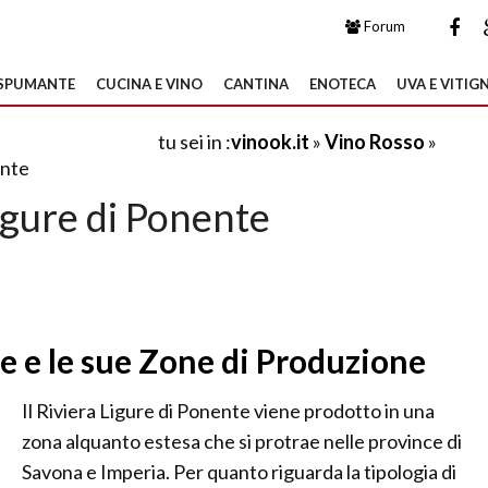
Forum
SPUMANTE
CUCINA E VINO
CANTINA
ENOTECA
UVA E VITIGN
tu sei in :
vinook.it
»
Vino Rosso
»
ente
igure di Ponente
e e le sue Zone di Produzione
Il Riviera Ligure di Ponente viene prodotto in una
zona alquanto estesa che si protrae nelle province di
Savona e Imperia. Per quanto riguarda la tipologia di