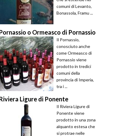
comuni di Levanto,
Bonassola, Framu ...
Pornassio o Ormeasco di Pornassio
Il Pornassio,
conosciuto anche
come Ormeasco di
Pornassio viene
prodotto in tredici
comuni della
provincia di Imperia,
tra i ...
Riviera Ligure di Ponente
Il Riviera Ligure di
Ponente viene
prodotto in una zona
alquanto estesa che
si protrae nelle