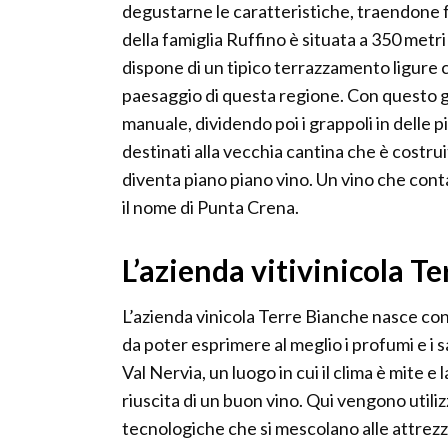
degustarne le caratteristiche, traendone fo
della famiglia Ruffino è situata a 350 metri 
dispone di un tipico terrazzamento ligure
paesaggio di questa regione. Con questo g
manuale, dividendo poi i grappoli in dell
destinati alla vecchia cantina che è costrui
diventa piano piano vino. Un vino che conta
il nome di Punta Crena.
L’azienda vitivinicola T
L’azienda vinicola Terre Bianche nasce con 
da poter esprimere al meglio i profumi e i s
Val Nervia, un luogo in cui il clima è mite e
riuscita di un buon vino. Qui vengono util
tecnologiche che si mescolano alle attrezz