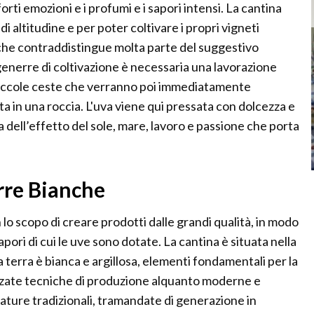
rti emozioni e i profumi e i sapori intensi. La cantina
di altitudine e per poter coltivare i propri vigneti
 che contraddistingue molta parte del suggestivo
enerre di coltivazione è necessaria una lavorazione
e piccole ceste che verranno poi immediatamente
ta in una roccia. L'uva viene qui pressata con dolcezza e
 dell’effetto del sole, mare, lavoro e passione che porta
erre Bianche
lo scopo di creare prodotti dalle grandi qualità, in modo
apori di cui le uve sono dotate. La cantina è situata nella
 la terra è bianca e argillosa, elementi fondamentali per la
izzate tecniche di produzione alquanto moderne e
ature tradizionali, tramandate di generazione in