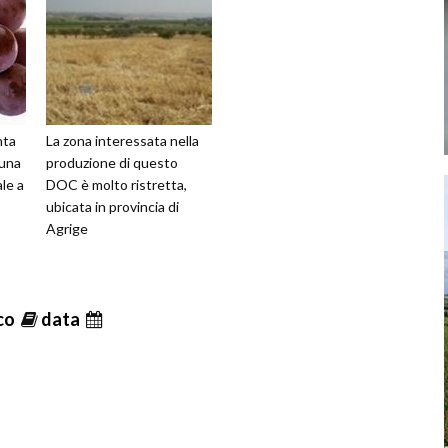
nta
La zona interessata nella
 una
produzione di questo
ale a
DOC è molto ristretta,
ubicata in provincia di
Agrige
ico
data