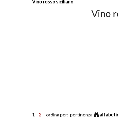
Vino rosso siciliano
Vino r
1
2
ordina per: pertinenza
alfabet