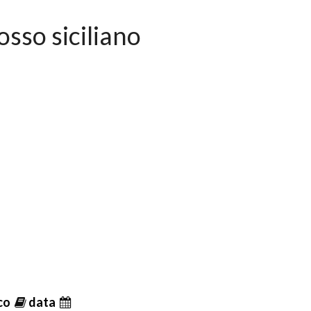
osso siciliano
ico
data