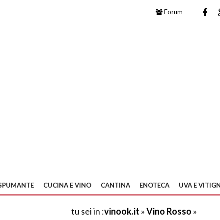
Forum
SPUMANTE
CUCINA E VINO
CANTINA
ENOTECA
UVA E VITIGN
tu sei in :
vinook.it
»
Vino Rosso
»