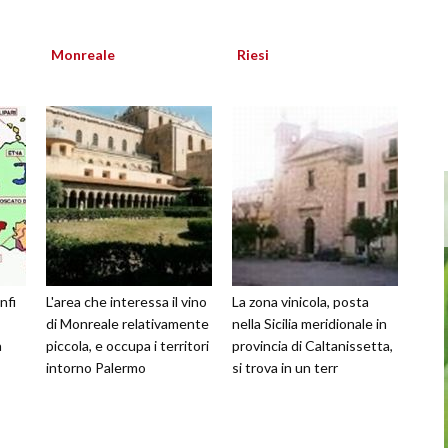
Monreale
Riesi
nfi
L'area che interessa il vino
La zona vinicola, posta
di Monreale relativamente
nella Sicilia meridionale in
a
piccola, e occupa i territori
provincia di Caltanissetta,
intorno Palermo
si trova in un terr