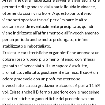
Al termine della macerazione avviene la svinatura, che
permette di sgrondare dalla parte liquida le vinacce,
ottenendo così il vino fiore. A questo punto il vino
viene sottoposto a travasi per eliminare le altre
sostanze solide eventualmente precipitate, quindi
viene indirizzato all’affinamento e all’invecchiamento,
per un periodo anche molto prolungato, e infine
stabilizzato e imbottigliato.
Tra le sue caratteristiche organolettiche annovera un
colore rosso rubino, più o meno intenso, con riflessi
granato se invecchiato. Il suo sapore è asciutto,
aromatico, vellutato, giustamente tannico. Il suo è un
odore gradevole con un profumo etereo se
invecchiato. La sua gradazione alcoolica è pari a 11,5%
vol. Esiste anche il Biferno superiore con le medesime
caratteristiche organolettiche del precedenza con