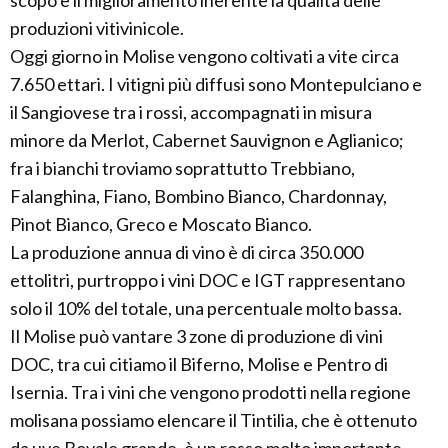
scopo è il miglioramento inerente la qualità delle
produzioni vitivinicole.
Oggi giorno in Molise vengono coltivati a vite circa
7.650 ettari. I vitigni più diffusi sono Montepulciano e
il Sangiovese tra i rossi, accompagnati in misura
minore da Merlot, Cabernet Sauvignon e Aglianico;
fra i bianchi troviamo soprattutto Trebbiano,
Falanghina, Fiano, Bombino Bianco, Chardonnay,
Pinot Bianco, Greco e Moscato Bianco.
La produzione annua di vino è di circa 350.000
ettolitri, purtroppo i vini DOC e IGT rappresentano
solo il 10% del totale, una percentuale molto bassa.
Il Molise può vantare 3 zone di produzione di vini
DOC, tra cui citiamo il Biferno, Molise e Pentro di
Isernia. Tra i vini che vengono prodotti nella regione
molisana possiamo elencare il Tintilia, che è ottenuto