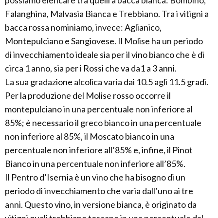
possiamo elencare tra quelli a bacca bianca: Bombino,
Falanghina, Malvasia Bianca e Trebbiano. Tra i vitigni a
bacca rossa nominiamo, invece: Aglianico,
Montepulciano e Sangiovese. Il Molise ha un periodo
di invecchiamento ideale sia per il vino bianco che è di
circa 1 anno, sia per i Rossi che va da1 a 3 anni.
La sua gradazione alcolica varia dai 10.5 agli 11.5 gradi.
Per la produzione del Molise rosso occorre il
montepulciano in una percentuale non inferiore al
85%; è necessario il greco bianco in una percentuale
non inferiore al 85%, il Moscato bianco in una
percentuale non inferiore all’85% e, infine, il Pinot
Bianco in una percentuale non inferiore all’85%.
Il Pentro d’Isernia è un vino che ha bisogno di un
periodo di invecchiamento che varia dall’uno ai tre
anni. Questo vino, in versione bianca, è originato da