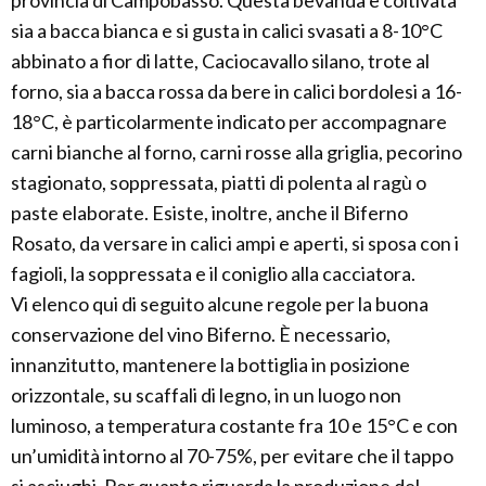
provincia di Campobasso. Questa bevanda è coltivata
sia a bacca bianca e si gusta in calici svasati a 8-10°C
abbinato a fior di latte, Caciocavallo silano, trote al
forno, sia a bacca rossa da bere in calici bordolesi a 16-
18°C, è particolarmente indicato per accompagnare
carni bianche al forno, carni rosse alla griglia, pecorino
stagionato, soppressata, piatti di polenta al ragù o
paste elaborate. Esiste, inoltre, anche il Biferno
Rosato, da versare in calici ampi e aperti, si sposa con i
fagioli, la soppressata e il coniglio alla cacciatora.
Vi elenco qui di seguito alcune regole per la buona
conservazione del vino Biferno. È necessario,
innanzitutto, mantenere la bottiglia in posizione
orizzontale, su scaffali di legno, in un luogo non
luminoso, a temperatura costante fra 10 e 15°C e con
un’umidità intorno al 70-75%, per evitare che il tappo