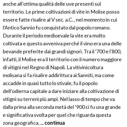
anche all’ottima qualità delle uve presenti sul
territorio. Le prime coltivazioni di vite in Molise posso
essere fatte risalire al V sec. a.C. , nel momento in cui
l'Antico Sannio fu conquistato dal popolo romano.
Durante il periodo medioevale la vite era molto
coltivata e questo avveniva perché il vino era una delle
bevande preferite dai grandi signori. Tra il '700 e l'800,
infatti, il Molise era il territorio con il numero maggiore
di vitigni nel Regno di Napoli. La vitivinicoltura
molisana si fa risalire addirittura ai Sanniti, ma come
accadde in quasi tutto lo stivale, fu il popolo
dell’odierna capitale a dare iniziare alla coltivazione di
vitigni su terreni più ampi. Nel lasso di tempo che va
dalla prima alla seconda metà del ‘900 ci fu una grande
e significativa svolta per quel che riguarda questa
zona geografica,
... continua