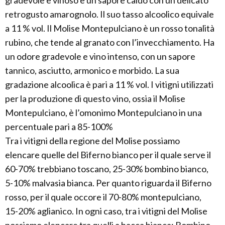
gradevole e vinoso e un sapore caldo con un delicato
retrogusto amarognolo. Il suo tasso alcoolico equivale
a 11 % vol. Il Molise Montepulciano è un rosso tonalità
rubino, che tende al granato con l’invecchiamento. Ha
un odore gradevole e vino intenso, con un sapore
tannico, asciutto, armonico e morbido. La sua
gradazione alcoolica è pari a 11 % vol. I vitigni utilizzati
per la produzione di questo vino, ossia il Molise
Montepulciano, è l’omonimo Montepulciano in una
percentuale pari a 85-100%
Tra i vitigni della regione del Molise possiamo
elencare quelle del Biferno bianco per il quale serve il
60-70% trebbiano toscano, 25-30% bombino bianco,
5-10% malvasia bianca. Per quanto riguarda il Biferno
rosso, per il quale occore il 70-80% montepulciano,
15-20% aglianico. In ogni caso, tra i vitigni del Molise