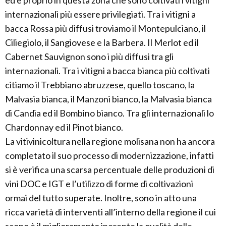
ed è proprio in questa zona che sono coltivati i vitigni
internazionali più essere privilegiati. Tra i vitigni a
bacca Rossa più diffusi troviamo il Montepulciano, il
Ciliegiolo, il Sangiovese e la Barbera. Il Merlot ed il
Cabernet Sauvignon sono i più diffusi tra gli
internazionali. Tra i vitigni a bacca bianca più coltivati
citiamo il Trebbiano abruzzese, quello toscano, la
Malvasia bianca, il Manzoni bianco, la Malvasia bianca
di Candia ed il Bombino bianco. Tra gli internazionali lo
Chardonnay ed il Pinot bianco.
La vitivinicoltura nella regione molisana non ha ancora
completato il suo processo di modernizzazione, infatti
si è verifica una scarsa percentuale delle produzioni di
vini DOC e IGT e l’utilizzo di forme di coltivazioni
ormai del tutto superate. Inoltre, sono in atto una
ricca varietà di interventi all’interno della regione il cui