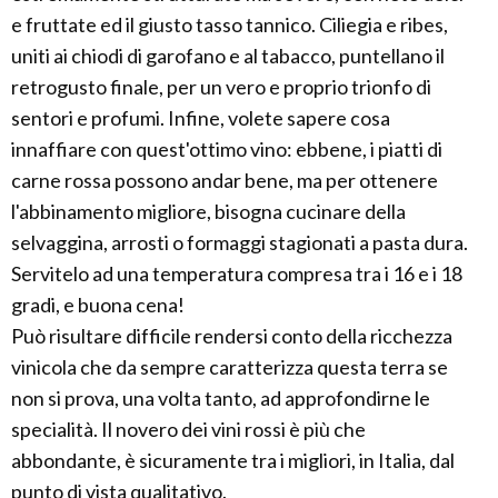
e fruttate ed il giusto tasso tannico. Ciliegia e ribes,
uniti ai chiodi di garofano e al tabacco, puntellano il
retrogusto finale, per un vero e proprio trionfo di
sentori e profumi. Infine, volete sapere cosa
innaffiare con quest'ottimo vino: ebbene, i piatti di
carne rossa possono andar bene, ma per ottenere
l'abbinamento migliore, bisogna cucinare della
selvaggina, arrosti o formaggi stagionati a pasta dura.
Servitelo ad una temperatura compresa tra i 16 e i 18
gradi, e buona cena!
Può risultare difficile rendersi conto della ricchezza
vinicola che da sempre caratterizza questa terra se
non si prova, una volta tanto, ad approfondirne le
specialità. Il novero dei vini rossi è più che
abbondante, è sicuramente tra i migliori, in Italia, dal
punto di vista qualitativo.