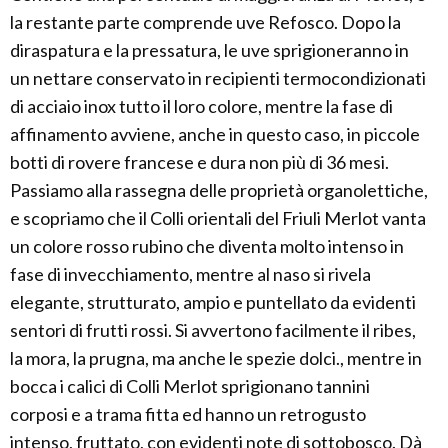
la restante parte comprende uve Refosco. Dopo la
diraspatura e la pressatura, le uve sprigioneranno in
un nettare conservato in recipienti termocondizionati
di acciaio inox tutto il loro colore, mentre la fase di
affinamento avviene, anche in questo caso, in piccole
botti di rovere francese e dura non più di 36 mesi.
Passiamo alla rassegna delle proprietà organolettiche,
e scopriamo che il Colli orientali del Friuli Merlot vanta
un colore rosso rubino che diventa molto intenso in
fase di invecchiamento, mentre al naso si rivela
elegante, strutturato, ampio e puntellato da evidenti
sentori di frutti rossi. Si avvertono facilmente il ribes,
la mora, la prugna, ma anche le spezie dolci., mentre in
bocca i calici di Colli Merlot sprigionano tannini
corposi e a trama fitta ed hanno un retrogusto
intenso, fruttato, con evidenti note di sottobosco. Dà