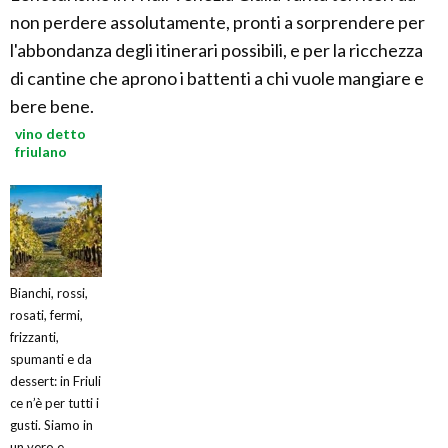
non perdere assolutamente, pronti a sorprendere per
l'abbondanza degli itinerari possibili, e per la ricchezza
di cantine che aprono i battenti a chi vuole mangiare e
bere bene.
vino detto
friulano
Bianchi, rossi,
rosati, fermi,
frizzanti,
spumanti e da
dessert: in Friuli
ce n’è per tutti i
gusti. Siamo in
un vero e