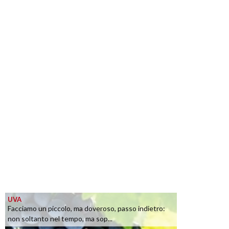
UVA
Facciamo un piccolo, ma doveroso, passo indietro:
non soltanto nel tempo, ma sop...