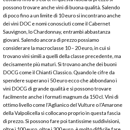
possono trovare anche vini di buona qualità. Salendo
di poco fino a un limite di 10 euro si incontrano anche
dei vini DOC e nomi conosciuti come il Cabernet
Sauvignon, lo Chardonnay, entrambi abbastanza
giovani. Salendo ancora di prezzo possiamo
considerare la macroclasse 10 – 20 euro, in cui si
trovano vini simili a quelli della classe precedente, ma
decisamente più maturi. Si trovano anche dei buoni
DOCG come il Chianti Classico. Quando le cifre da
spendere superano i 50 euro ecco che abbondano i
vini DOCG di grande qualità e si possono trovare
facilmente anche i formati magnum da 150 cl. Vini di
ottimo livello come l’Aglianico del Vulture o l’Amarone
della Valpolicella si collocano proprio in questa fascia
di prezzo. Si possono fare poi tantissime suddivisioni,
oltre i 100 euro, oltre i 300 euro, è molto difficile fare