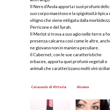
Il Nero d'Avola apporta i suoi profumi delicat
suo corpo maestoso e la spigolosità tipica 
vitigno che viene mitigata dalla morbidezz
Perricone e del Syrah.
Il Merlot si trova a suo agio nelle terre a f
presenza calcarea così come le altre, anch
ne giovano non in maniera peculiare.
Il Cabernet, con le sue caratteristiche
erbacee, apporta quei profumi vegetali e
animali che caratterizzano molti vini sicilian
Cerasuolo di Vittoria
Alcamo