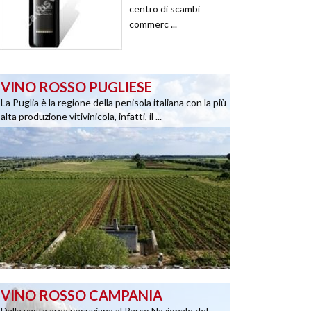
centro di scambi
commerc ...
VINO ROSSO PUGLIESE
La Puglia è la regione della penisola italiana con la più
alta produzione vitivinicola, infatti, il ...
VINO ROSSO CAMPANIA
Dalla vasta area vesuviana al Parco Nazionale del