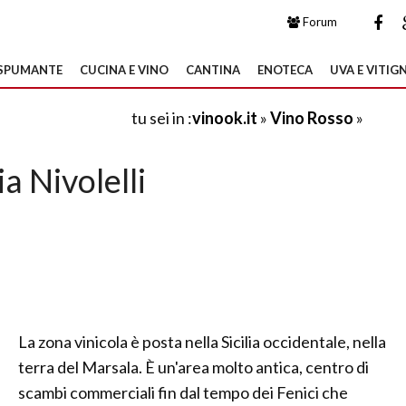
Forum
SPUMANTE
CUCINA E VINO
CANTINA
ENOTECA
UVA E VITIGN
tu sei in :
vinook.it
»
Vino Rosso
»
ia Nivolelli
La zona vinicola è posta nella Sicilia occidentale, nella
terra del Marsala. È un'area molto antica, centro di
scambi commerciali fin dal tempo dei Fenici che