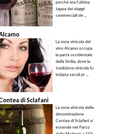
perché era l'ultima
tappa dei viaggi
commerciali de ...
Alcamo
La zona vinicola del
vino Alcamo occupa
la parte occidentale
della Sicilia, dove la
tradizione vinicola fu
iniziata secoli pr ...
Contea di Sclafani
La zona vinicola della
denominazione
Contea di Sclafani si
estende nel Parco
delle Madonie a 150