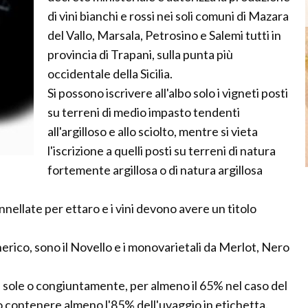
di vini bianchi e rossi nei soli comuni di Mazara
del Vallo, Marsala, Petrosino e Salemi tutti in
provincia di Trapani, sulla punta più
occidentale della Sicilia.
Si possono iscrivere all'albo solo i vigneti posti
su terreni di medio impasto tendenti
all'argilloso e allo sciolto, mentre si vieta
l'iscrizione a quelli posti su terreni di natura
fortemente argillosa o di natura argillosa
onnellate per ettaro e i vini devono avere un titolo
nerico, sono il Novello e i monovarietali da Merlot, Nero
sole o congiuntamente, per almeno il 65% nel caso del
o contenere almeno l'85% dell'uvaggio in etichetta.