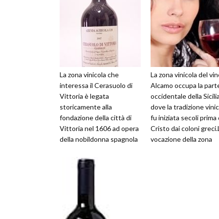
La zona vinicola che
La zona vinicola del vi
interessa il Cerasuolo di
Alcamo occupa la part
Vittoria è legata
occidentale della Sicilia
storicamente alla
dove la tradizione vini
fondazione della città di
fu iniziata secoli prima 
Vittoria nel 1606 ad opera
Cristo dai coloni greci.
della nobildonna spagnola
vocazione della zona
Vittoria Colonna
continuerà poi con...
Henriquez con l'autor...