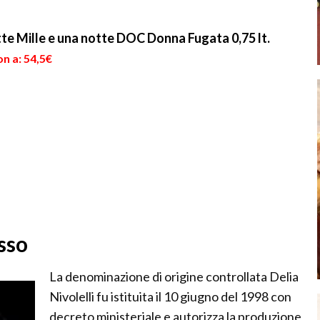
te Mille e una notte DOC Donna Fugata 0,75 lt.
n a: 54,5€
sso
La denominazione di origine controllata Delia
Nivolelli fu istituita il 10 giugno del 1998 con
decreto ministeriale e autorizza la produzione