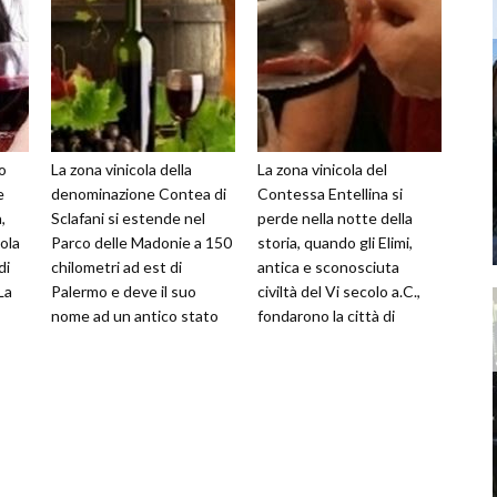
no
La zona vinicola della
La zona vinicola del
e
denominazione Contea di
Contessa Entellina si
,
Sclafani si estende nel
perde nella notte della
cola
Parco delle Madonie a 150
storia, quando gli Elimi,
di
chilometri ad est di
antica e sconosciuta
La
Palermo e deve il suo
civiltà del Vi secolo a.C.,
nome ad un antico stato
fondarono la città di
feudale dell'isola, la cui
Anthilia, che testimonia
origine r...
con numeros...