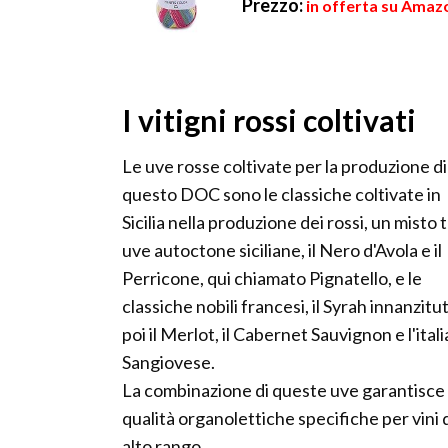
Prezzo:
in offerta su Amazo
I vitigni rossi coltivati
Le uve rosse coltivate per la produzione di
questo DOC sono le classiche coltivate in
Sicilia nella produzione dei rossi, un misto 
uve autoctone siciliane, il Nero d'Avola e il
Perricone, qui chiamato Pignatello, e le
classiche nobili francesi, il Syrah innanzitu
poi il Merlot, il Cabernet Sauvignon e l'ital
Sangiovese.
La combinazione di queste uve garantisce
qualità organolettiche specifiche per vini 
alto rango.