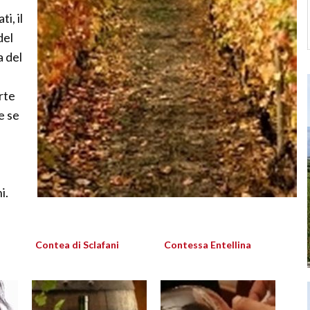
i, il
del
a del
orte
e se
i.
Contea di Sclafani
Contessa Entellina