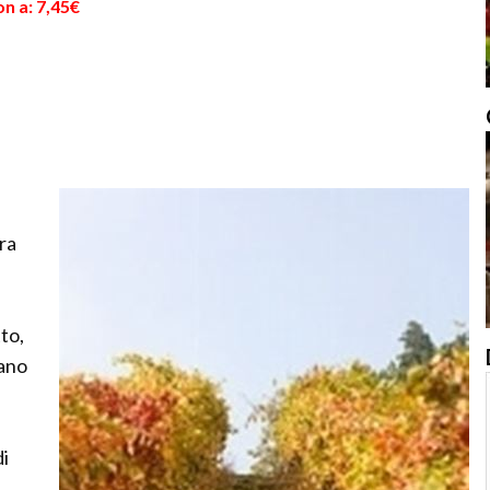
n a: 7,45€
tra
tto,
iano
di