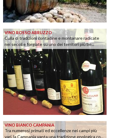
VINO ROSSO ABRUZZO
Culla di tradizioni contadine e montanare radicate
nei secoli e forgiate su uno dei territori più be...
VINO BIANCO CAMPANIA
Tra numerosi primati ed eccellenze nei campi più
vari, la Campania vanta una tradizione enologica co...