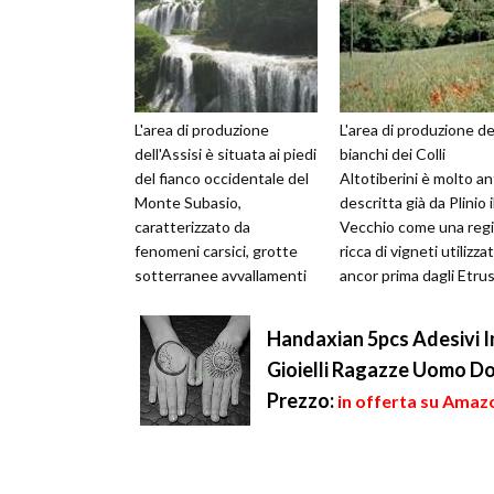
L'area di produzione
L'area di produzione de
dell'Assisi è situata ai piedi
bianchi dei Colli
del fianco occidentale del
Altotiberini è molto an
Monte Subasio,
descritta già da Plinio i
caratterizzato da
Vecchio come una reg
fenomeni carsici, grotte
ricca di vigneti utilizzat
sotterranee avvallamenti
ancor prima dagli Etrus
e doline di forma circolare
La vicinanza con la ...
con notevo...
Handaxian 5pcs Adesivi Im
Gioielli Ragazze Uomo D
Prezzo:
in offerta su Amazo