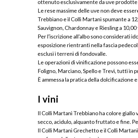
ottenuto esclusivamente da uve prodotte n
Le rese massime delle uve non deve essere 
Trebbiano e il Colli Martani spumante a 12,
Sauvignon, Chardonnay e Riesling a 10,00 
Per l'iscrizione all'albo sono considerati id
esposizione rientranti nella fascia pedecoll
esclusi i terreni di fondovalle.
Le operazioni di vinificazione possono esse
Foligno, Marciano, Spello e Trevi, tutti in p
È ammessa la pratica della dolcificazione e 
I vini
Il Colli Martani Trebbiano ha colore giall
secco, acidulo, alquanto fruttato e fine. Per
Il Colli Martani Grechetto e il Colli Martan