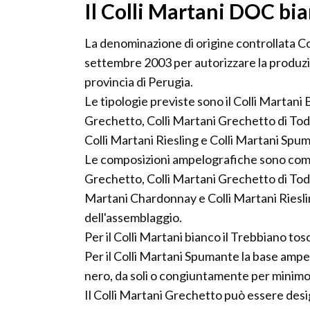
Il Colli Martani DOC bi
La denominazione di origine controllata Coll
settembre 2003 per autorizzare la produzione
provincia di Perugia.
Le tipologie previste sono il Colli Martani
Grechetto, Colli Martani Grechetto di Tod
Colli Martani Riesling e Colli Martani Spu
Le composizioni ampelografiche sono compo
Grechetto, Colli Martani Grechetto di Todi,
Martani Chardonnay e Colli Martani Rieslin
dell'assemblaggio.
Per il Colli Martani bianco il Trebbiano to
Per il Colli Martani Spumante la base amp
nero, da soli o congiuntamente per minimo 
Il Colli Martani Grechetto può essere de