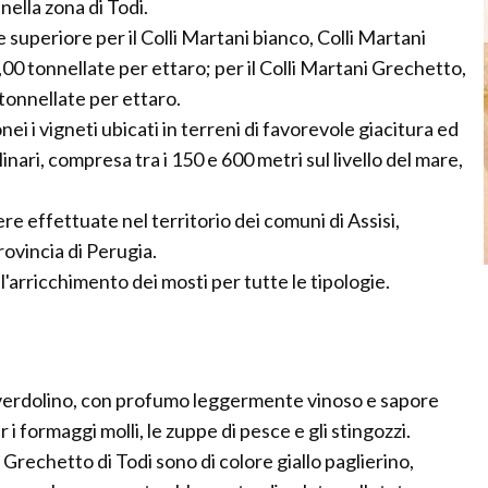
ella zona di Todi.
superiore per il Colli Martani bianco, Colli Martani
00 tonnellate per ettaro; per il Colli Martani Grechetto,
tonnellate per ettaro.
onei i vigneti ubicati in terreni di favorevole giacitura ed
inari, compresa tra i 150 e 600 metri sul livello del mare,
re effettuate nel territorio dei comuni di Assisi,
rovincia di Perugia.
l'arricchimento dei mosti per tutte le tipologie.
o verdolino, con profumo leggermente vinoso e sapore
 i formaggi molli, le zuppe di pesce e gli stingozzi.
i Grechetto di Todi sono di colore giallo paglierino,