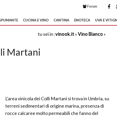
Forum
SPUMANTE
CUCINA E VINO
CANTINA
ENOTECA
UVA E VITIGN
tu sei in :
vinook.it
»
Vino Bianco
»
li Martani
L'area vinicola dei Colli Martani si trova in Umbria, su
terreni sedimentari di origine marina, presenza di
rocce calcaree molto permeabili che fanno del