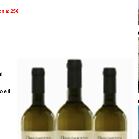
on a: 25€
il
 e il