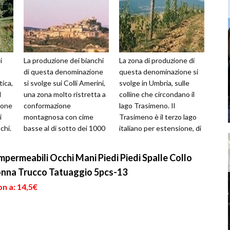
i
La produzione dei bianchi
La zona di produzione di
di questa denominazione
questa denominazione si
tica,
si svolge sui Colli Amerini,
svolge in Umbria, sulle
l
una zona molto ristretta a
colline che circondano il
ione
conformazione
lago Trasimeno. Il
i
montagnosa con cime
Trasimeno è il terzo lago
chi.
basse al di sotto dei 1000
italiano per estensione, di
metri, delimitata a nord
origine alluvionale
dalla Go...
recente,...
permeabili Occhi Mani Piedi Piedi Spalle Collo
onna Trucco Tatuaggio 5pcs-13
n a: 14,5€