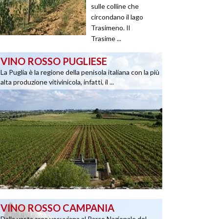
sulle colline che
circondano il lago
Trasimeno. Il
Trasime ...
VINO ROSSO PUGLIESE
La Puglia è la regione della penisola italiana con la più
alta produzione vitivinicola, infatti, il ...
VINO ROSSO CAMPANIA
Dalla vasta area vesuviana al Parco Nazionale del