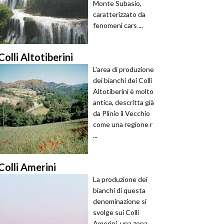
Monte Subasio,
caratterizzato da
fenomeni cars ...
Colli Altotiberini
L'area di produzione
dei bianchi dei Colli
Altotiberini è molto
antica, descritta già
da Plinio il Vecchio
come una regione r
...
Colli Amerini
La produzione dei
bianchi di questa
denominazione si
svolge sui Colli
Amerini, una zona