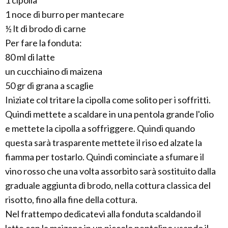
1 noce di burro per mantecare
½ lt di brodo di carne
Per fare la fonduta:
80 ml di latte
un cucchiaino di maizena
50 gr di grana a scaglie
Iniziate col tritare la cipolla come solito per i soffritti.
Quindi mettete a scaldare in una pentola grande l'olio
e mettete la cipolla a soffriggere. Quindi quando
questa sarà trasparente mettete il riso ed alzate la
fiamma per tostarlo. Quindi cominciate a sfumare il
vino rosso che una volta assorbito sarà sostituito dalla
graduale aggiunta di brodo, nella cottura classica del
risotto, fino alla fine della cottura.
Nel frattempo dedicatevi alla fonduta scaldando il
latte con la maizena in un piccolo pentolino usando il