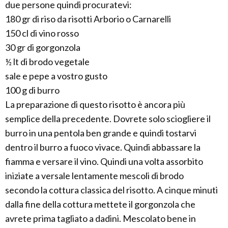
due persone quindi procuratevi:
180 gr di riso da risotti Arborio o Carnarelli
150 cl di vino rosso
30 gr di gorgonzola
½ lt di brodo vegetale
sale e pepe a vostro gusto
100 g di burro
La preparazione di questo risotto è ancora più
semplice della precedente. Dovrete solo sciogliere il
burro in una pentola ben grande e quindi tostarvi
dentro il burro a fuoco vivace. Quindi abbassare la
fiamma e versare il vino. Quindi una volta assorbito
iniziate a versale lentamente mescoli di brodo
secondo la cottura classica del risotto. A cinque minuti
dalla fine della cottura mettete il gorgonzola che
avrete prima tagliato a dadini. Mescolato bene in