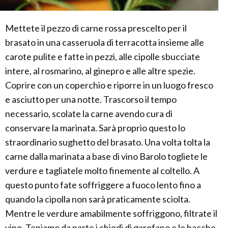
Mettete il pezzo di carne rossa prescelto per il
brasato in una casseruola di terracotta insieme alle
carote pulite e fatte in pezzi, alle cipolle sbucciate
intere, al rosmarino, al ginepro e alle altre spezie.
Coprire con un coperchio e riporre in un luogo fresco
e asciutto per una notte. Trascorso il tempo
necessario, scolate la carne avendo cura di
conservare la marinata. Sarà proprio questo lo
straordinario sughetto del brasato. Una volta tolta la
carne dalla marinata a base di vino Barolo togliete le
verdure e tagliatele molto finemente al coltello. A
questo punto fate soffriggere a fuoco lento fino a
quando la cipolla non sarà praticamente sciolta.
Mentre le verdure amabilmente soffriggono, filtrate il
vino. Teniamo da parte i chiodi di garofano e le bacche