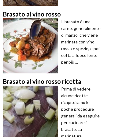
Brasato al vino rosso
Il brasato è una
carne, generalmente
di manzo, che viene
marinata con vino
rosso e spezie, e poi
cotta a fuoco lento
per più ...
Brasato al vino rosso ricetta
Prima di vedere
alcune ricette
ricapitoliamo le
poche procedure
generali da eseguire
per cucinare il
brasato. La
marinatura ...