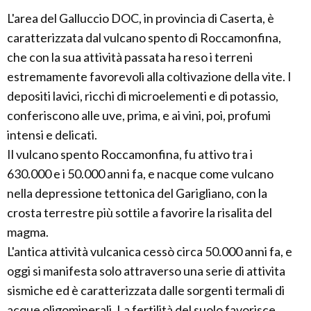
L'area del Galluccio DOC, in provincia di Caserta, è
caratterizzata dal vulcano spento di Roccamonfina,
che con la sua attività passata ha reso i terreni
estremamente favorevoli alla coltivazione della vite. I
depositi lavici, ricchi di microelementi e di potassio,
conferiscono alle uve, prima, e ai vini, poi, profumi
intensi e delicati.
Il vulcano spento Roccamonfina, fu attivo tra i
630.000 e i 50.000 anni fa, e nacque come vulcano
nella depressione tettonica del Garigliano, con la
crosta terrestre più sottile a favorire la risalita del
magma.
L'antica attività vulcanica cessò circa 50.000 anni fa, e
oggi si manifesta solo attraverso una serie di attivita
sismiche ed è caratterizzata dalle sorgenti termali di
acque oligominerali. La fertilità del suolo favorisce