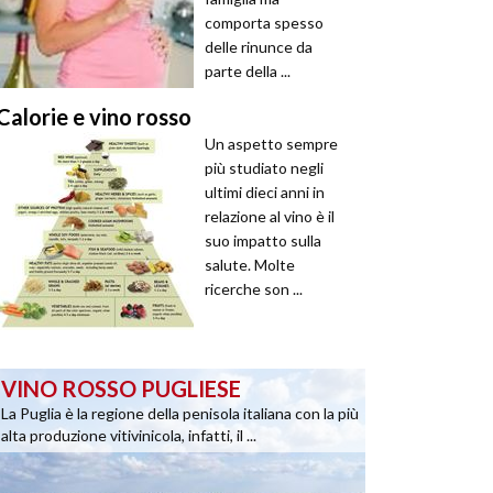
comporta spesso
delle rinunce da
parte della ...
Calorie e vino rosso
Un aspetto sempre
più studiato negli
ultimi dieci anni in
relazione al vino è il
suo impatto sulla
salute. Molte
ricerche son ...
VINO ROSSO PUGLIESE
La Puglia è la regione della penisola italiana con la più
alta produzione vitivinicola, infatti, il ...