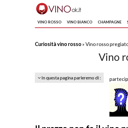
VINO ROSSO
VINO BIANCO
CHAMPAGNE
Curiosità vino rosso
» Vino rosso pregiat
Vino r
In questa pagina parleremo di :
partecip