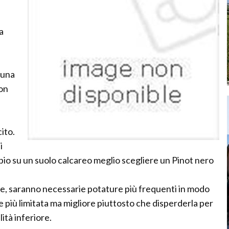
a
 una
on
ito.
i
empio su un suolo calcareo meglio scegliere un Pinot nero
se, saranno necessarie potature più frequenti in modo
 più limitata ma migliore piuttosto che disperderla per
tà inferiore.