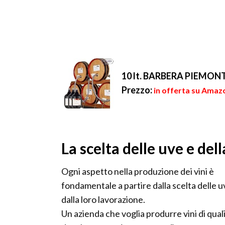
10 lt. BARBERA PIEMONTE
Prezzo:
in offerta su Amaz
La scelta delle uve e dell
Ogni aspetto nella produzione dei vini è
fondamentale a partire dalla scelta delle u
dalla loro lavorazione.
Un azienda che voglia produrre vini di qual