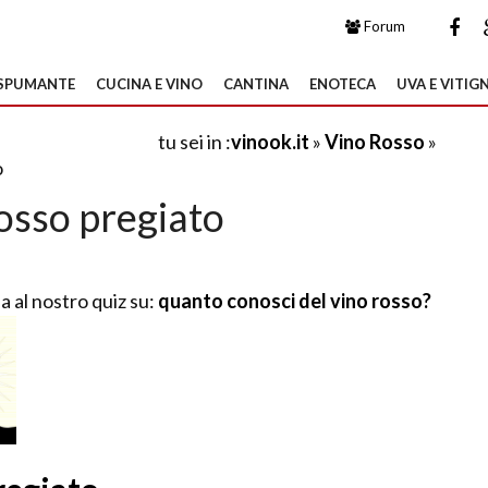
Forum
SPUMANTE
CUCINA E VINO
CANTINA
ENOTECA
UVA E VITIGN
tu sei in :
vinook.it
»
Vino Rosso
»
o
osso pregiato
a al nostro quiz su:
quanto conosci del vino rosso?