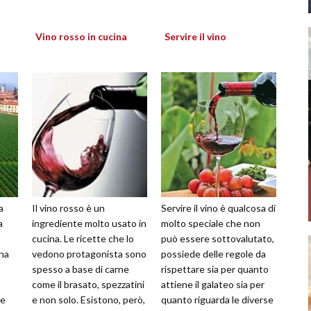
Vino rosso in cucina
Servire il vino
a
Il vino rosso è un
Servire il vino è qualcosa di
a
ingrediente molto usato in
molto speciale che non
cucina. Le ricette che lo
può essere sottovalutato,
una
vedono protagonista sono
possiede delle regole da
spesso a base di carne
rispettare sia per quanto
come il brasato, spezzatini
attiene il galateo sia per
de
e non solo. Esistono, però,
quanto riguarda le diverse