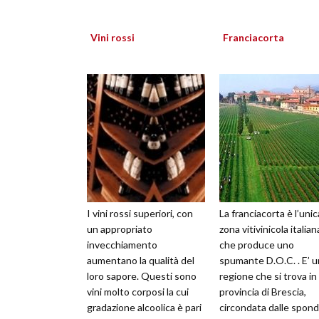
Vini rossi
Franciacorta
I vini rossi superiori, con
La franciacorta è l’unic
un appropriato
zona vitivinicola italian
invecchiamento
che produce uno
aumentano la qualità del
spumante D.O.C. . E’ 
loro sapore. Questi sono
regione che si trova in
vini molto corposi la cui
provincia di Brescia,
gradazione alcoolica è pari
circondata dalle spon