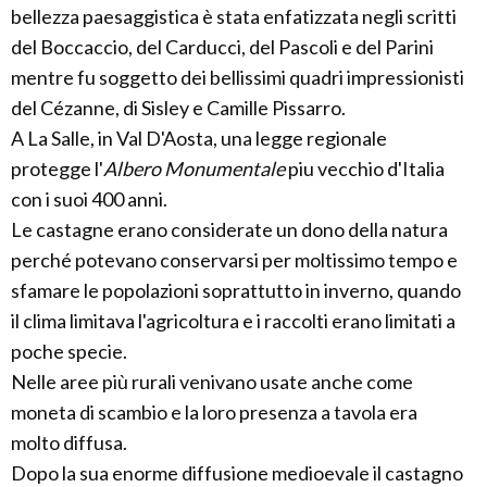
bellezza paesaggistica è stata enfatizzata negli scritti
del Boccaccio, del Carducci, del Pascoli e del Parini
mentre fu soggetto dei bellissimi quadri impressionisti
del Cézanne, di Sisley e Camille Pissarro.
A La Salle, in Val D'Aosta, una legge regionale
protegge l'
Albero Monumentale
piu vecchio d'Italia
con i suoi 400 anni.
Le castagne erano considerate un dono della natura
perché potevano conservarsi per moltissimo tempo e
sfamare le popolazioni soprattutto in inverno, quando
il clima limitava l'agricoltura e i raccolti erano limitati a
poche specie.
Nelle aree più rurali venivano usate anche come
moneta di scambio e la loro presenza a tavola era
molto diffusa.
Dopo la sua enorme diffusione medioevale il castagno