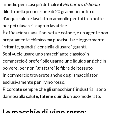
rimedio per i casi più difficili è il
Perborato di Sodio
diluito nella proporzione di 20 grammi in un litro
d'acqua calda e lasciato in ammollo per tutta la notte
per poi rilavare il capo in lavatrice.
È efficacie su lana, lino, seta e cotone, è un agente non
propriamente chimico ma puo risultare leggermente
irritante, quindi si consiglia di usare i guanti.
Se si vuole usare uno smacchiante classico in
commercio è preferibile usarne uno liquido anziché in
polvere, per non “grattare” le fibre del tessuto.
In commercio troverete anche degli smacchiatori
esclusivamente per il vino rosso.
Ricordate sempre che gli smacchianti industriali sono
dannosi alla salute, fatene quindi un uso moderato.
Le macchie di vino rosso: