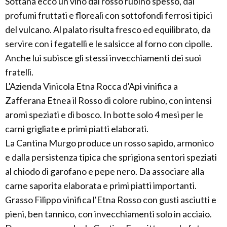
Sottana ecco un vino dal rosso rubino spesso, dai
profumi fruttati e floreali con sottofondi ferrosi tipici
del vulcano. Al palato risulta fresco ed equilibrato, da
servire con i fegatelli e le salsicce al forno con cipolle.
Anche lui subisce gli stessi invecchiamenti dei suoi
fratelli.
L'Azienda Vinicola Etna Rocca d'Api vinifica a
Zafferana Etnea il Rosso di colore rubino, con intensi
aromi speziati e di bosco. In botte solo 4 mesi per le
carni grigliate e primi piatti elaborati.
La Cantina Murgo produce un rosso sapido, armonico
e dalla persistenza tipica che sprigiona sentori speziati
al chiodo di garofano e pepe nero. Da associare alla
carne saporita elaborata e primi piatti importanti.
Grasso Filippo vinifica l'Etna Rosso con gusti asciutti e
pieni, ben tannico, con invecchiamenti solo in acciaio.