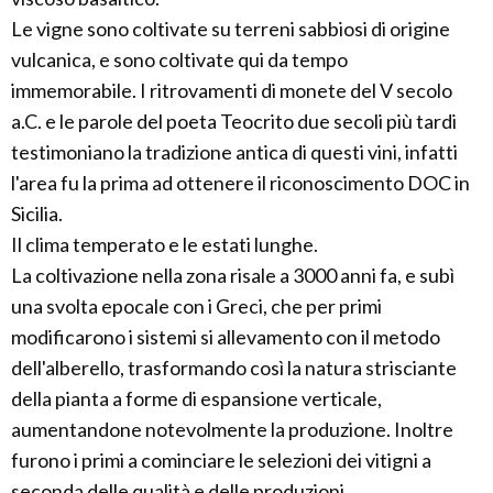
Le vigne sono coltivate su terreni sabbiosi di origine
vulcanica, e sono coltivate qui da tempo
immemorabile. I ritrovamenti di monete del V secolo
a.C. e le parole del poeta Teocrito due secoli più tardi
testimoniano la tradizione antica di questi vini, infatti
l'area fu la prima ad ottenere il riconoscimento DOC in
Sicilia.
Il clima temperato e le estati lunghe.
La coltivazione nella zona risale a 3000 anni fa, e subì
una svolta epocale con i Greci, che per primi
modificarono i sistemi si allevamento con il metodo
dell'alberello, trasformando così la natura strisciante
della pianta a forme di espansione verticale,
aumentandone notevolmente la produzione. Inoltre
furono i primi a cominciare le selezioni dei vitigni a
seconda delle qualità e delle produzioni.