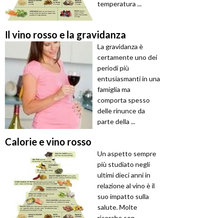
temperatura ...
Il vino rosso e la gravidanza
La gravidanza è
certamente uno dei
periodi più
entusiasmanti in una
famiglia ma
comporta spesso
delle rinunce da
parte della ...
Calorie e vino rosso
Un aspetto sempre
più studiato negli
ultimi dieci anni in
relazione al vino è il
suo impatto sulla
salute. Molte
ricerche son ...