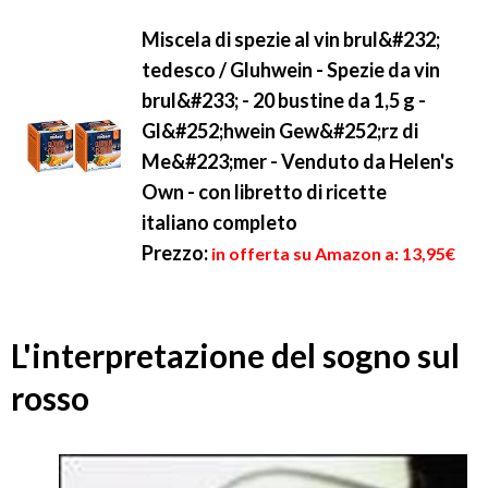
Miscela di spezie al vin brul&#232;
tedesco / Gluhwein - Spezie da vin
brul&#233; - 20 bustine da 1,5 g -
Gl&#252;hwein Gew&#252;rz di
Me&#223;mer - Venduto da Helen's
Own - con libretto di ricette
italiano completo
Prezzo:
in offerta su Amazon a: 13,95€
L'interpretazione del sogno sul
rosso