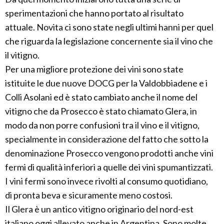
sperimentazioni che hanno portato al risultato
attuale. Novita ci sono state negli ultimi hanni per quel
che riguarda la legislazione concernente sia il vino che
il vitigno.
Per una migliore protezione dei vini sono state
istituite le due nuove DOCG per la Valdobbiadene e i
Colli Asolani ed è stato cambiato anche il nome del
vitigno che da Prosecco è stato chiamato Glera, in
modo da non porre confusioni tra il vino e il vitigno,
specialmente in considerazione del fatto che sotto la
denominazione Prosecco vengono prodotti anche vini
fermi di qualità inferiori a quelle dei vini spumantizzati.
I vini fermi sono invece rivolti al consumo quotidiano,
di pronta beva e sicuramente meno costosi.
Il Glera è un antico vitigno originario del nord-est
italiano oggi allevato anche in Argentina. Sono molte