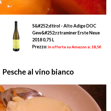
S&#252;dtirol - Alto Adige DOC
Gew&#252;rztraminer Erste Neue
2018 0,75 L
Prezzo:
in offerta su Amazon a: 18,5€
Pesche al vino bianco