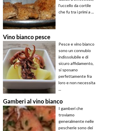
l'uccello da cortile
che fu tra i primi a ...
Vino bianco pesce
Pesce e vino bianco
sono un connubio
indissolubile e di
sicuro affidamento,
si sposano
perfettamente fra
loro e non necessita
...
Gamberi al vino bianco
I gamberi che
troviamo
generalmente nelle
pescherie sono dei