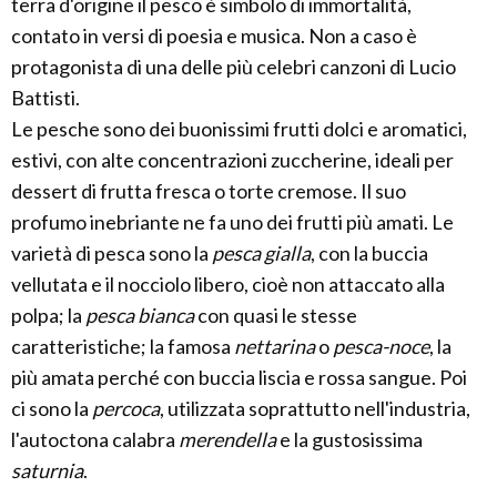
terra d'origine il pesco è simbolo di immortalità,
contato in versi di poesia e musica. Non a caso è
protagonista di una delle più celebri canzoni di Lucio
Battisti.
Le pesche sono dei buonissimi frutti dolci e aromatici,
estivi, con alte concentrazioni zuccherine, ideali per
dessert di frutta fresca o torte cremose. Il suo
profumo inebriante ne fa uno dei frutti più amati. Le
varietà di pesca sono la
pesca gialla
, con la buccia
vellutata e il nocciolo libero, cioè non attaccato alla
polpa; la
pesca bianca
con quasi le stesse
caratteristiche; la famosa
nettarina
o
pesca-noce
, la
più amata perché con buccia liscia e rossa sangue. Poi
ci sono la
percoca
, utilizzata soprattutto nell'industria,
l'autoctona calabra
merendella
e la gustosissima
saturnia
.