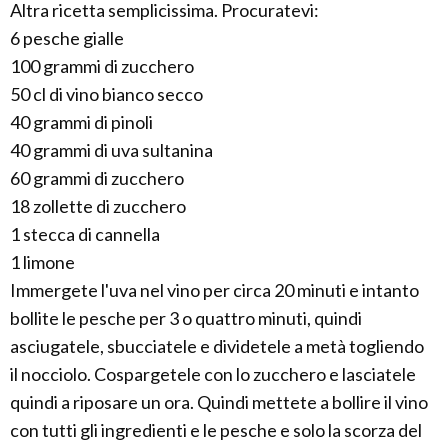
Altra ricetta semplicissima. Procuratevi:
6 pesche gialle
100 grammi di zucchero
50 cl di vino bianco secco
40 grammi di pinoli
40 grammi di uva sultanina
60 grammi di zucchero
18 zollette di zucchero
1 stecca di cannella
1 limone
Immergete l'uva nel vino per circa 20 minuti e intanto
bollite le pesche per 3 o quattro minuti, quindi
asciugatele, sbucciatele e dividetele a metà togliendo
il nocciolo. Cospargetele con lo zucchero e lasciatele
quindi a riposare un ora. Quindi mettete a bollire il vino
con tutti gli ingredienti e le pesche e solo la scorza del