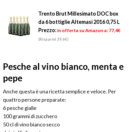
Trento Brut Millesimato DOC box
da 6 bottiglie Altemasi 2016 0,75 L
Prezzo:
in offerta su Amazon a: 77,4€
(Risparmi 39,6€)
Pesche al vino bianco, menta e
pepe
Anche questa è una ricetta semplice e veloce. Per
quattro persone preparate:
6 pesche gialle
100 grammi di zucchero
50 cl di vino bianco secco