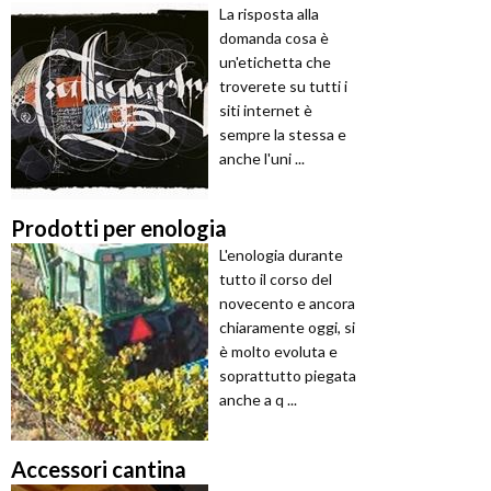
La risposta alla
domanda cosa è
un'etichetta che
troverete su tutti i
siti internet è
sempre la stessa e
anche l'uni ...
Prodotti per enologia
L'enologia durante
tutto il corso del
novecento e ancora
chiaramente oggi, si
è molto evoluta e
soprattutto piegata
anche a q ...
Accessori cantina